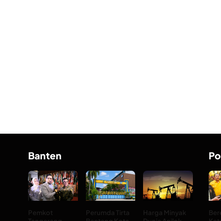
Banten
Po
Pemkot
Perumda Tirta
Harga Minyak
Ber
Tangerang
Benteng Kota
Dunia Anjlok
Ket