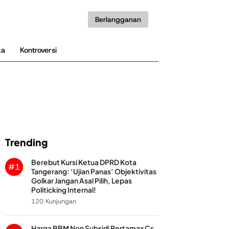
Berlangganan
ka
Kontroversi
Trending
Berebut Kursi Ketua DPRD Kota
#1
Tangerang: ‘Ujian Panas’ Objektivitas
Golkar Jangan Asal Pilih, Lepas
Politicking Internal!
120 Kunjungan
Harga BBM Non Subsidi Pertamax Cs