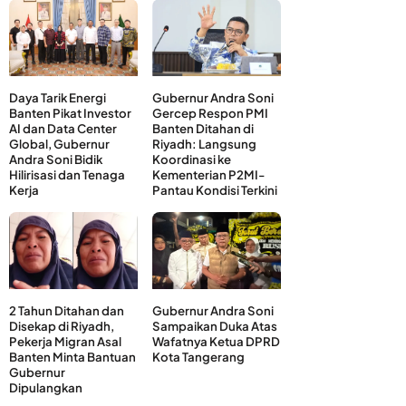
Daya Tarik Energi
Gubernur Andra Soni
Banten Pikat Investor
Gercep Respon PMI
AI dan Data Center
Banten Ditahan di
Global, Gubernur
Riyadh: Langsung
Andra Soni Bidik
Koordinasi ke
Hilirisasi dan Tenaga
Kementerian P2MI-
Kerja
Pantau Kondisi Terkini
2 Tahun Ditahan dan
Gubernur Andra Soni
Disekap di Riyadh,
Sampaikan Duka Atas
Pekerja Migran Asal
Wafatnya Ketua DPRD
Banten Minta Bantuan
Kota Tangerang
Gubernur
Dipulangkan