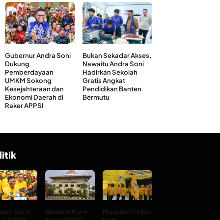
Gubernur Andra Soni
Bukan Sekadar Akses,
Dukung
Nawaitu Andra Soni
Pemberdayaan
Hadirkan Sekolah
UMKM Sokong
Gratis Angkat
Kesejahteraan dan
Pendidikan Banten
Ekonomi Daerah di
Bermutu
Raker APPSI
litik
ebut Kursi
Berebut Kursi
Muscam Golkar
ua DPRD
Ketua DPRD
Kota