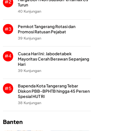
#2
Turun
40 Kunjungan
Pemkot Tangerang Rotasi dan
#3
Promosi Ratusan Pejabat
39 Kunjungan
Cuaca Hari Ini: Jabodetabek
#4
Mayoritas Cerah Berawan Sepanjang
Hari
39 Kunjungan
Bapenda Kota Tangerang Tebar
#5
Diskon PBB-BPHTB hingga 45 Persen
Spesial HUT RI
38 Kunjungan
Banten