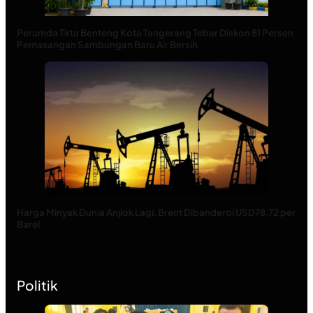
Perumda Tirta Benteng Kota Tangerang Tebar Diskon 81 Persen
Pemasangan Sambungan Baru Air Bersih
Harga Minyak Dunia Anjlok Lagi, Brent Dibanderol USD78,72 per
Barel
Politik