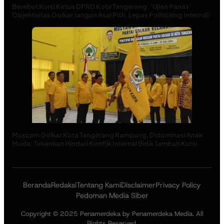
Berebut Kursi Ketua DPRD Kota Tangerang: ‘Ujian Panas’
Objektivitas Golkar Jangan Asal Pilih, Lepas Politicking Internal!
Muscam Golkar Kota Tangerang Rampung, Didominasi Anak
Muda: Tekankan Hindari Konflik Internal Bidik Tambah Kursi
Beranda
Redaksi
Tentang Kami
Disclaimer
Privacy Policy
Pedoman Media Siber
Copyright © 2025 Penamerdeka by Penamerdeka Media. All
Rights Reserved.