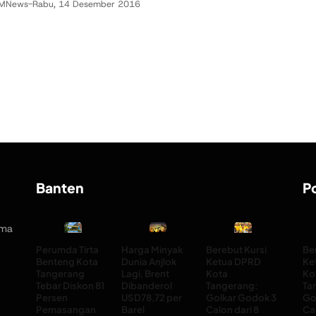
MNews
-
Rabu, 14 Desember 2016
Banten
Po
rma
Perumda Tirta
Harga Minyak
Berebut Kursi
Be
Benteng Kota
Dunia Anjlok
Ketua DPRD
Ke
Tangerang
Lagi, Brent
Kota
Ko
Tebar Diskon 81
Dibanderol
Tangerang:
Ta
Persen
USD78,72 per
Golkar Godok 3
Go
Pemasangan
Barel
Calon dari 8
Cal