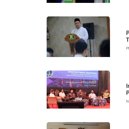
P
T
P
I
N