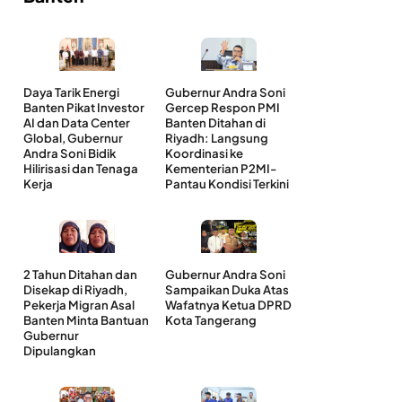
Daya Tarik Energi
Gubernur Andra Soni
Banten Pikat Investor
Gercep Respon PMI
AI dan Data Center
Banten Ditahan di
Global, Gubernur
Riyadh: Langsung
Andra Soni Bidik
Koordinasi ke
Hilirisasi dan Tenaga
Kementerian P2MI-
Kerja
Pantau Kondisi Terkini
2 Tahun Ditahan dan
Gubernur Andra Soni
Disekap di Riyadh,
Sampaikan Duka Atas
Pekerja Migran Asal
Wafatnya Ketua DPRD
Banten Minta Bantuan
Kota Tangerang
Gubernur
Dipulangkan