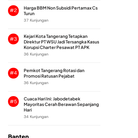
Harga BBM Non Subsidi Pertamax Cs
#2
Turun
37 Kunjungan
Kejari Kota Tangerang Tetapkan
#3
Direktur PT WSU Jadi Tersangka Kasus
Korupsi Charter Pesawat PT APK
36 Kunjungan
Pemkot Tangerang Rotasi dan
#4
Promosi Ratusan Pejabat
36 Kunjungan
Cuaca Hari Ini: Jabodetabek
#5
Mayoritas Cerah Berawan Sepanjang
Hari
34 Kunjungan
Banten