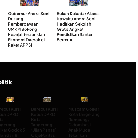
Gubernur Andra Soni
Bukan Sekadar Akses,
Dukung
Nawaitu Andra Soni
Pemberdayaan
Hadirkan Sekolah
UMKM Sokong
Gratis Angkat
Kesejahteraan dan
Pendidikan Banten
Ekonomi Daerah di
Bermutu
Raker APPSI
litik
rebut Kursi
Berebut Kursi
Muscam Golkar
tua DPRD
Ketua DPRD
Kota Tangerang
ta
Kota
Rampung,
ngerang:
Tangerang:
Didominasi
lkar Godok 3
‘Ujian Panas’
Anak Muda:
on dari 8
Objektivitas
Tekankan