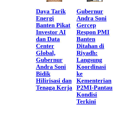
Daya Tarik
Gubernur
Energi
Andra Soni
Banten Pikat
Gercep
Investor AI
Respon PMI
dan Data
Banten
Center
Ditahan di
Global,
Riyadh:
Gubernur
Langsung
Andra Soni
Koordinasi
Bidik
ke
Hilirisasi dan
Kementerian
Tenaga Kerja
P2MI-Pantau
Kondisi
Terkini