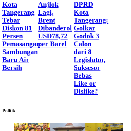
Kota
Anjlok
DPRD
Tangerang
Lagi,
Kota
Tebar
Brent
Tangerang:
Diskon 81
Dibanderol
Golkar
Persen
USD78,72
Godok 3
Pemasangan
per Barel
Calon
Sambungan
dari 8
Baru Air
Legislator,
Bersih
Suksesor
Bebas
Like or
Dislike?
Politik