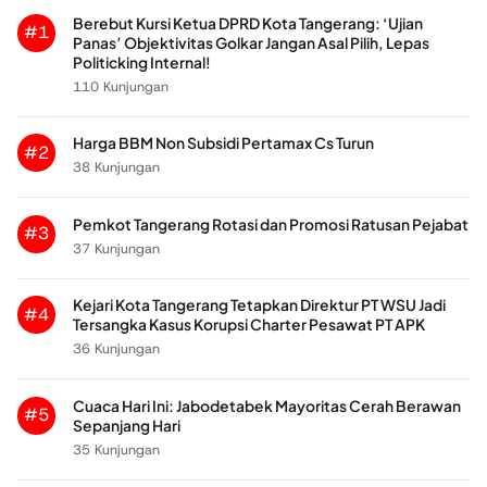
Berebut Kursi Ketua DPRD Kota Tangerang: ‘Ujian
#1
Panas’ Objektivitas Golkar Jangan Asal Pilih, Lepas
Politicking Internal!
110 Kunjungan
Harga BBM Non Subsidi Pertamax Cs Turun
#2
38 Kunjungan
Pemkot Tangerang Rotasi dan Promosi Ratusan Pejabat
#3
37 Kunjungan
Kejari Kota Tangerang Tetapkan Direktur PT WSU Jadi
#4
Tersangka Kasus Korupsi Charter Pesawat PT APK
36 Kunjungan
Cuaca Hari Ini: Jabodetabek Mayoritas Cerah Berawan
#5
Sepanjang Hari
35 Kunjungan