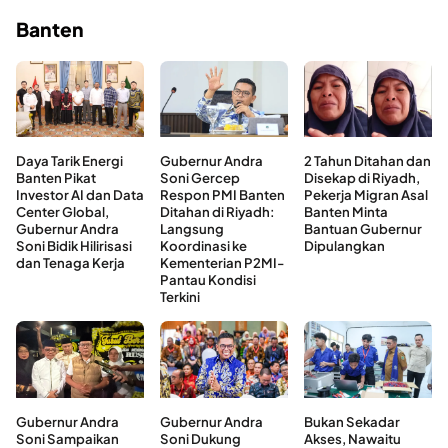
Banten
Daya Tarik Energi
Gubernur Andra
2 Tahun Ditahan dan
Banten Pikat
Soni Gercep
Disekap di Riyadh,
Investor AI dan Data
Respon PMI Banten
Pekerja Migran Asal
Center Global,
Ditahan di Riyadh:
Banten Minta
Gubernur Andra
Langsung
Bantuan Gubernur
Soni Bidik Hilirisasi
Koordinasi ke
Dipulangkan
dan Tenaga Kerja
Kementerian P2MI-
Pantau Kondisi
Terkini
Gubernur Andra
Gubernur Andra
Bukan Sekadar
Soni Sampaikan
Soni Dukung
Akses, Nawaitu