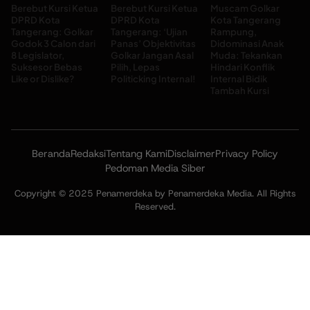
Berebut Kursi Ketua
Berebut Kursi Ketua
Muscam Golkar
DPRD Kota
DPRD Kota
Kota Tangerang
Tangerang: Golkar
Tangerang: ‘Ujian
Rampung,
Godok 3 Calon dari
Panas’ Objektivitas
Didominasi Anak
8 Legislator,
Golkar Jangan Asal
Muda: Tekankan
Suksesor Bebas
Pilih, Lepas
Hindari Konflik
Like or Dislike?
Politicking Internal!
Internal Bidik
Tambah Kursi
Beranda
Redaksi
Tentang Kami
Disclaimer
Privacy Policy
Pedoman Media Siber
Copyright © 2025 Penamerdeka by Penamerdeka Media. All Rights
Reserved.