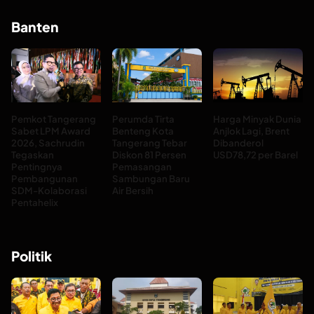
Banten
Pemkot Tangerang
Perumda Tirta
Harga Minyak Dunia
Sabet LPM Award
Benteng Kota
Anjlok Lagi, Brent
2026, Sachrudin
Tangerang Tebar
Dibanderol
Tegaskan
Diskon 81 Persen
USD78,72 per Barel
Pentingnya
Pemasangan
Pembangunan
Sambungan Baru
SDM-Kolaborasi
Air Bersih
Pentahelix
Politik