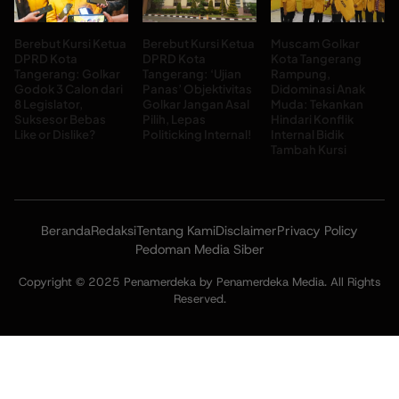
Berebut Kursi Ketua
Berebut Kursi Ketua
Muscam Golkar
DPRD Kota
DPRD Kota
Kota Tangerang
Tangerang: Golkar
Tangerang: ‘Ujian
Rampung,
Godok 3 Calon dari
Panas’ Objektivitas
Didominasi Anak
8 Legislator,
Golkar Jangan Asal
Muda: Tekankan
Suksesor Bebas
Pilih, Lepas
Hindari Konflik
Like or Dislike?
Politicking Internal!
Internal Bidik
Tambah Kursi
Beranda
Redaksi
Tentang Kami
Disclaimer
Privacy Policy
Pedoman Media Siber
Copyright © 2025 Penamerdeka by Penamerdeka Media. All Rights
Reserved.