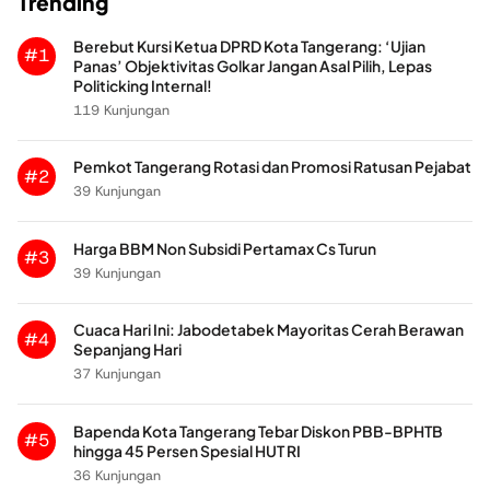
Trending
Berebut Kursi Ketua DPRD Kota Tangerang: ‘Ujian
#1
Panas’ Objektivitas Golkar Jangan Asal Pilih, Lepas
Politicking Internal!
119 Kunjungan
Pemkot Tangerang Rotasi dan Promosi Ratusan Pejabat
#2
39 Kunjungan
Harga BBM Non Subsidi Pertamax Cs Turun
#3
39 Kunjungan
Cuaca Hari Ini: Jabodetabek Mayoritas Cerah Berawan
#4
Sepanjang Hari
37 Kunjungan
Bapenda Kota Tangerang Tebar Diskon PBB-BPHTB
#5
hingga 45 Persen Spesial HUT RI
36 Kunjungan