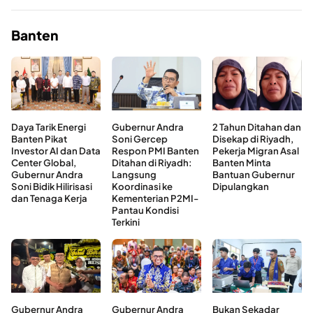
Banten
Daya Tarik Energi
Gubernur Andra
2 Tahun Ditahan dan
Banten Pikat
Soni Gercep
Disekap di Riyadh,
Investor AI dan Data
Respon PMI Banten
Pekerja Migran Asal
Center Global,
Ditahan di Riyadh:
Banten Minta
Gubernur Andra
Langsung
Bantuan Gubernur
Soni Bidik Hilirisasi
Koordinasi ke
Dipulangkan
dan Tenaga Kerja
Kementerian P2MI-
Pantau Kondisi
Terkini
Gubernur Andra
Gubernur Andra
Bukan Sekadar