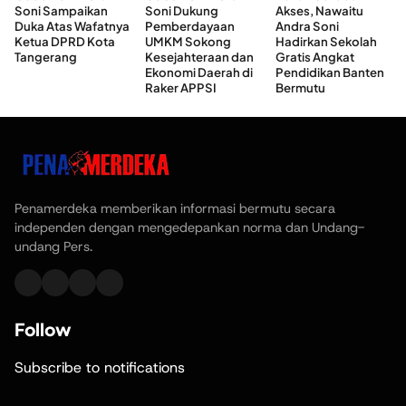
Soni Sampaikan
Soni Dukung
Akses, Nawaitu
Duka Atas Wafatnya
Pemberdayaan
Andra Soni
Ketua DPRD Kota
UMKM Sokong
Hadirkan Sekolah
Tangerang
Kesejahteraan dan
Gratis Angkat
Ekonomi Daerah di
Pendidikan Banten
Raker APPSI
Bermutu
Penamerdeka memberikan informasi bermutu secara
independen dengan mengedepankan norma dan Undang-
undang Pers.
Follow
Subscribe to notifications