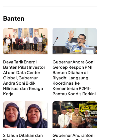
Banten
Daya Tarik Energi
Gubernur Andra Soni
Banten Pikat Investor
Gercep Respon PMI
AI dan Data Center
Banten Ditahan di
Global, Gubernur
Riyadh: Langsung
Andra Soni Bidik
Koordinasi ke
Hilirisasi dan Tenaga
Kementerian P2MI-
Kerja
Pantau Kondisi Terkini
2 Tahun Ditahan dan
Gubernur Andra Soni