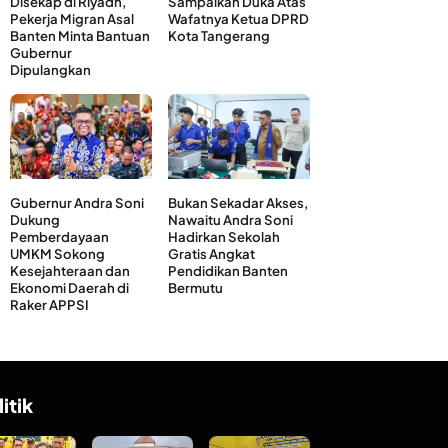
Disekap di Riyadh,
Sampaikan Duka Atas
Pekerja Migran Asal
Wafatnya Ketua DPRD
Banten Minta Bantuan
Kota Tangerang
Gubernur
Dipulangkan
Gubernur Andra Soni
Bukan Sekadar Akses,
Dukung
Nawaitu Andra Soni
Pemberdayaan
Hadirkan Sekolah
UMKM Sokong
Gratis Angkat
Kesejahteraan dan
Pendidikan Banten
Ekonomi Daerah di
Bermutu
Raker APPSI
litik