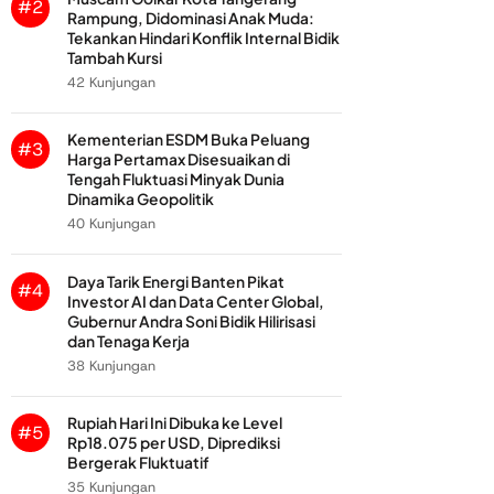
#2
Rampung, Didominasi Anak Muda:
Tekankan Hindari Konflik Internal Bidik
Tambah Kursi
42 Kunjungan
Kementerian ESDM Buka Peluang
#3
Harga Pertamax Disesuaikan di
Tengah Fluktuasi Minyak Dunia
Dinamika Geopolitik
40 Kunjungan
Daya Tarik Energi Banten Pikat
#4
Investor AI dan Data Center Global,
Gubernur Andra Soni Bidik Hilirisasi
dan Tenaga Kerja
38 Kunjungan
Rupiah Hari Ini Dibuka ke Level
#5
Rp18.075 per USD, Diprediksi
Bergerak Fluktuatif
35 Kunjungan