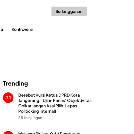
Berlangganan
ka
Kontroversi
Trending
Berebut Kursi Ketua DPRD Kota
#1
Tangerang: ‘Ujian Panas’ Objektivitas
Golkar Jangan Asal Pilih, Lepas
Politicking Internal!
85 Kunjungan
Muscam Golkar Kota Tangerang