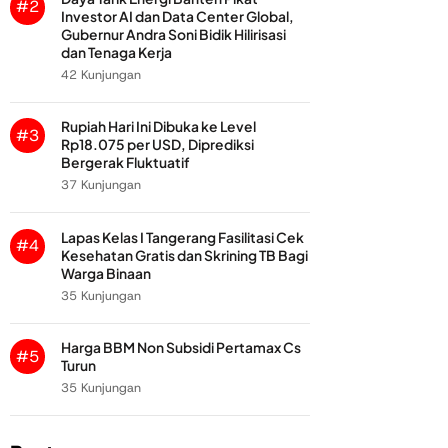
#2
Investor AI dan Data Center Global,
Gubernur Andra Soni Bidik Hilirisasi
dan Tenaga Kerja
42 Kunjungan
Rupiah Hari Ini Dibuka ke Level
#3
Rp18.075 per USD, Diprediksi
Bergerak Fluktuatif
37 Kunjungan
Lapas Kelas I Tangerang Fasilitasi Cek
#4
Kesehatan Gratis dan Skrining TB Bagi
Warga Binaan
35 Kunjungan
Harga BBM Non Subsidi Pertamax Cs
#5
Turun
35 Kunjungan