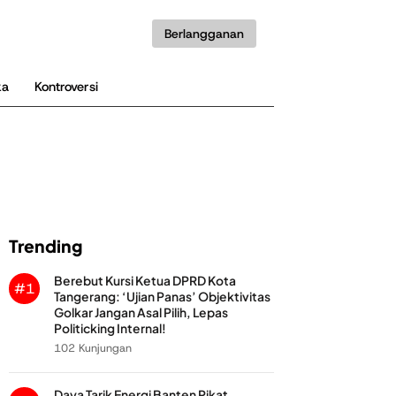
Berlangganan
ka
Kontroversi
Trending
Berebut Kursi Ketua DPRD Kota
#1
Tangerang: ‘Ujian Panas’ Objektivitas
Golkar Jangan Asal Pilih, Lepas
Politicking Internal!
102 Kunjungan
Daya Tarik Energi Banten Pikat