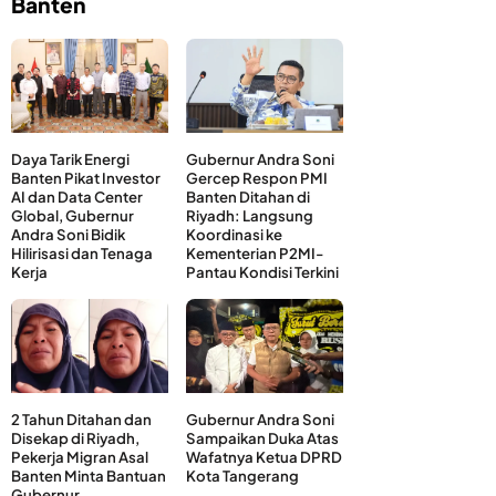
Banten
Daya Tarik Energi
Gubernur Andra Soni
Banten Pikat Investor
Gercep Respon PMI
AI dan Data Center
Banten Ditahan di
Global, Gubernur
Riyadh: Langsung
Andra Soni Bidik
Koordinasi ke
Hilirisasi dan Tenaga
Kementerian P2MI-
Kerja
Pantau Kondisi Terkini
2 Tahun Ditahan dan
Gubernur Andra Soni
Disekap di Riyadh,
Sampaikan Duka Atas
Pekerja Migran Asal
Wafatnya Ketua DPRD
Banten Minta Bantuan
Kota Tangerang
Gubernur