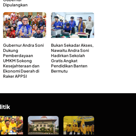
Dipulangkan
Gubernur Andra Soni
Bukan Sekadar Akses,
Dukung
Nawaitu Andra Soni
Pemberdayaan
Hadirkan Sekolah
UMKM Sokong
Gratis Angkat
Kesejahteraan dan
Pendidikan Banten
Ekonomi Daerah di
Bermutu
Raker APPSI
litik