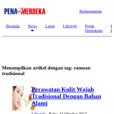
Berlangganan
Beranda
News
Laput
Lifestyle
Pojok
K
Demokrasi
B
Menampilkan artikel dengan tag:
ramuan
tradisional
Perawatan Kulit Wajah
Tradisional Dengan Bahan
Alami
Lifestyle
-
Rabu, 11 Oktober 2017