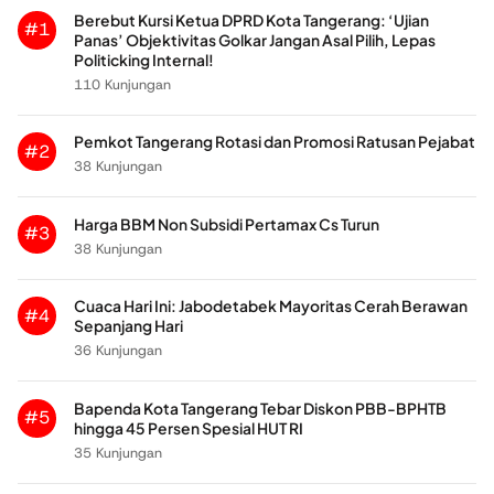
Berebut Kursi Ketua DPRD Kota Tangerang: ‘Ujian
#1
Panas’ Objektivitas Golkar Jangan Asal Pilih, Lepas
Politicking Internal!
110 Kunjungan
Pemkot Tangerang Rotasi dan Promosi Ratusan Pejabat
#2
38 Kunjungan
Harga BBM Non Subsidi Pertamax Cs Turun
#3
38 Kunjungan
Cuaca Hari Ini: Jabodetabek Mayoritas Cerah Berawan
#4
Sepanjang Hari
36 Kunjungan
Bapenda Kota Tangerang Tebar Diskon PBB-BPHTB
#5
hingga 45 Persen Spesial HUT RI
35 Kunjungan