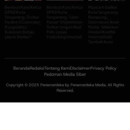
Berebut Kursi Ketua
Berebut Kursi Ketua
Muscam Golkar
DPRD Kota
DPRD Kota
Kota Tangerang
Tangerang: Golkar
Tangerang: ‘Ujian
Rampung,
Godok 3 Calon dari
Panas’ Objektivitas
Didominasi Anak
8 Legislator,
Golkar Jangan Asal
Muda: Tekankan
Suksesor Bebas
Pilih, Lepas
Hindari Konflik
Like or Dislike?
Politicking Internal!
Internal Bidik
Tambah Kursi
Beranda
Redaksi
Tentang Kami
Disclaimer
Privacy Policy
Pedoman Media Siber
Copyright © 2025 Penamerdeka by Penamerdeka Media. All Rights
Reserved.