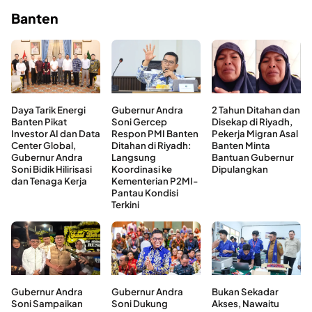
Banten
Daya Tarik Energi
Gubernur Andra
2 Tahun Ditahan dan
Banten Pikat
Soni Gercep
Disekap di Riyadh,
Investor AI dan Data
Respon PMI Banten
Pekerja Migran Asal
Center Global,
Ditahan di Riyadh:
Banten Minta
Gubernur Andra
Langsung
Bantuan Gubernur
Soni Bidik Hilirisasi
Koordinasi ke
Dipulangkan
dan Tenaga Kerja
Kementerian P2MI-
Pantau Kondisi
Terkini
Gubernur Andra
Gubernur Andra
Bukan Sekadar
Soni Sampaikan
Soni Dukung
Akses, Nawaitu