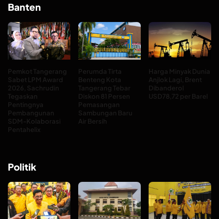
Banten
Pemkot Tangerang
Perumda Tirta
Harga Minyak Dunia
Sabet LPM Award
Benteng Kota
Anjlok Lagi, Brent
2026, Sachrudin
Tangerang Tebar
Dibanderol
Tegaskan
Diskon 81 Persen
USD78,72 per Barel
Pentingnya
Pemasangan
Pembangunan
Sambungan Baru
SDM-Kolaborasi
Air Bersih
Pentahelix
Politik