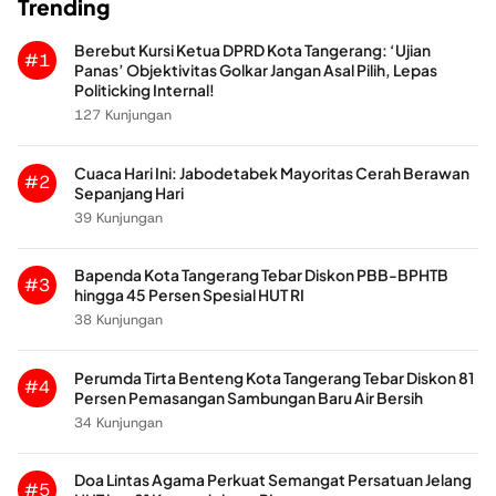
Trending
Berebut Kursi Ketua DPRD Kota Tangerang: ‘Ujian
#1
Panas’ Objektivitas Golkar Jangan Asal Pilih, Lepas
Politicking Internal!
127 Kunjungan
Cuaca Hari Ini: Jabodetabek Mayoritas Cerah Berawan
#2
Sepanjang Hari
39 Kunjungan
Bapenda Kota Tangerang Tebar Diskon PBB-BPHTB
#3
hingga 45 Persen Spesial HUT RI
38 Kunjungan
Perumda Tirta Benteng Kota Tangerang Tebar Diskon 81
#4
Persen Pemasangan Sambungan Baru Air Bersih
34 Kunjungan
Doa Lintas Agama Perkuat Semangat Persatuan Jelang
#5