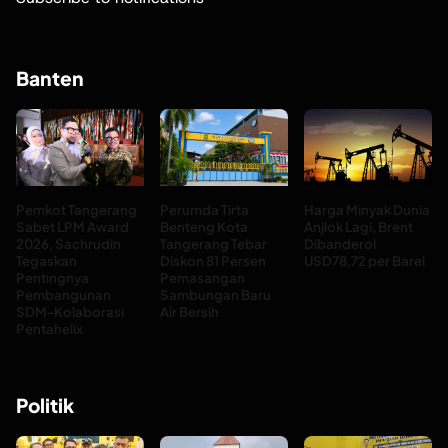
Banten
Pemkot Tangerang
Perumda Tirta
Harga Minyak Dunia
Sabet LPM Award
Benteng Kota
Anjlok Lagi, Brent
2026, Sachrudin
Tangerang Tebar
Dibanderol
Tegaskan
Diskon 81 Persen
USD78,72 per Barel
Pentingnya
Pemasangan
Pembangunan
Sambungan Baru
SDM-Kolaborasi
Air Bersih
Pentahelix
Politik