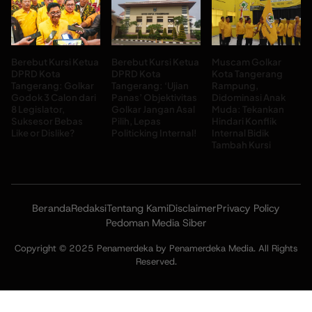
Berebut Kursi Ketua
Berebut Kursi Ketua
Muscam Golkar
DPRD Kota
DPRD Kota
Kota Tangerang
Tangerang: Golkar
Tangerang: ‘Ujian
Rampung,
Godok 3 Calon dari
Panas’ Objektivitas
Didominasi Anak
8 Legislator,
Golkar Jangan Asal
Muda: Tekankan
Suksesor Bebas
Pilih, Lepas
Hindari Konflik
Like or Dislike?
Politicking Internal!
Internal Bidik
Tambah Kursi
Beranda
Redaksi
Tentang Kami
Disclaimer
Privacy Policy
Pedoman Media Siber
Copyright © 2025 Penamerdeka by Penamerdeka Media. All Rights
Reserved.