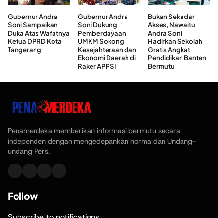
Gubernur Andra
Gubernur Andra
Bukan Sekadar
Soni Sampaikan
Soni Dukung
Akses, Nawaitu
Duka Atas Wafatnya
Pemberdayaan
Andra Soni
Ketua DPRD Kota
UMKM Sokong
Hadirkan Sekolah
Tangerang
Kesejahteraan dan
Gratis Angkat
Ekonomi Daerah di
Pendidikan Banten
Raker APPSI
Bermutu
Penamerdeka memberikan informasi bermutu secara
independen dengan mengedepankan norma dan Undang-
undang Pers.
Follow
Subscribe to notifications