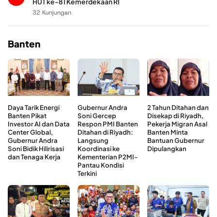
HUT ke-81 Kemerdekaan RI
32 Kunjungan
Banten
Daya Tarik Energi
Gubernur Andra
2 Tahun Ditahan dan
Banten Pikat
Soni Gercep
Disekap di Riyadh,
Investor AI dan Data
Respon PMI Banten
Pekerja Migran Asal
Center Global,
Ditahan di Riyadh:
Banten Minta
Gubernur Andra
Langsung
Bantuan Gubernur
Soni Bidik Hilirisasi
Koordinasi ke
Dipulangkan
dan Tenaga Kerja
Kementerian P2MI-
Pantau Kondisi
Terkini