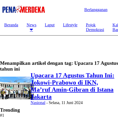
Berlangganan
Beranda
News
Laput
Lifestyle
Pojok
Ka
Demokrasi
Ba
Menampilkan artikel dengan tag:
Upacara 17 Agustus
tahun ini
Upacara 17 Agustus Tahun Ini:
Jokowi-Prabowo di IKN,
Ma’ruf Amin-Gibran di Istana
Jakarta
Nasional
-
Selasa, 11 Juni 2024
Trending
#1