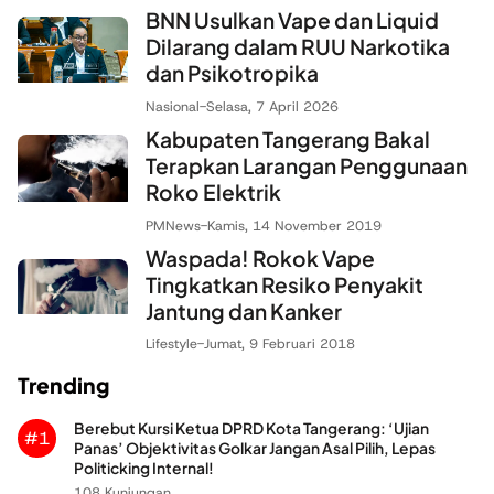
BNN Usulkan Vape dan Liquid
Dilarang dalam RUU Narkotika
dan Psikotropika
Nasional
-
Selasa, 7 April 2026
Kabupaten Tangerang Bakal
Terapkan Larangan Penggunaan
Roko Elektrik
PMNews
-
Kamis, 14 November 2019
Waspada! Rokok Vape
Tingkatkan Resiko Penyakit
Jantung dan Kanker
Lifestyle
-
Jumat, 9 Februari 2018
Trending
Berebut Kursi Ketua DPRD Kota Tangerang: ‘Ujian
#1
Panas’ Objektivitas Golkar Jangan Asal Pilih, Lepas
Politicking Internal!
108 Kunjungan