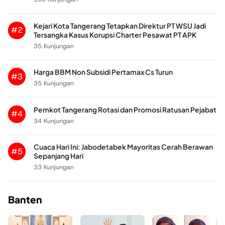
Kejari Kota Tangerang Tetapkan Direktur PT WSU Jadi
#2
Tersangka Kasus Korupsi Charter Pesawat PT APK
35 Kunjungan
Harga BBM Non Subsidi Pertamax Cs Turun
#3
35 Kunjungan
Pemkot Tangerang Rotasi dan Promosi Ratusan Pejabat
#4
34 Kunjungan
Cuaca Hari Ini: Jabodetabek Mayoritas Cerah Berawan
#5
Sepanjang Hari
33 Kunjungan
Banten