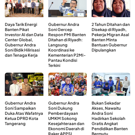
Daya Tarik Energi
Gubernur Andra
2 Tahun Ditahan dan
Banten Pikat
Soni Gercep
Disekap di Riyadh,
Investor AI dan Data
Respon PMI Banten
Pekerja Migran Asal
Center Global,
Ditahan di Riyadh:
Banten Minta
Gubernur Andra
Langsung
Bantuan Gubernur
Soni Bidik Hilirisasi
Koordinasi ke
Dipulangkan
dan Tenaga Kerja
Kementerian P2MI-
Pantau Kondisi
Terkini
Gubernur Andra
Gubernur Andra
Bukan Sekadar
Soni Sampaikan
Soni Dukung
Akses, Nawaitu
Duka Atas Wafatnya
Pemberdayaan
Andra Soni
Ketua DPRD Kota
UMKM Sokong
Hadirkan Sekolah
Tangerang
Kesejahteraan dan
Gratis Angkat
Ekonomi Daerah di
Pendidikan Banten
Raker APPSI
Bermutu