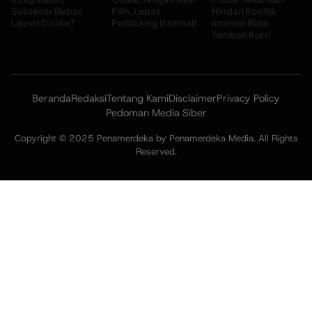
Suksesor Bebas
Pilih, Lepas
Hindari Konflik
Like or Dislike?
Politicking Internal!
Internal Bidik
Tambah Kursi
Beranda
Redaksi
Tentang Kami
Disclaimer
Privacy Policy
Pedoman Media Siber
Copyright © 2025 Penamerdeka by Penamerdeka Media. All Rights
Reserved.