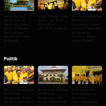
Perumda Tirta
Harga Minyak Dunia
Berebut Kursi Ketua
Benteng Kota
Anjlok Lagi, Brent
DPRD Kota
Tangerang Tebar
Dibanderol
Tangerang: Golkar
Diskon 81 Persen
USD78,72 per Barel
Godok 3 Calon dari
Pemasangan
8 Legislator,
Sambungan Baru
Suksesor Bebas
Air Bersih
Like or Dislike?
Politik
Berebut Kursi Ketua
Berebut Kursi Ketua
Muscam Golkar
DPRD Kota
DPRD Kota
Kota Tangerang
Tangerang: Golkar
Tangerang: ‘Ujian
Rampung,
Godok 3 Calon dari
Panas’ Objektivitas
Didominasi Anak
8 Legislator,
Golkar Jangan Asal
Muda: Tekankan