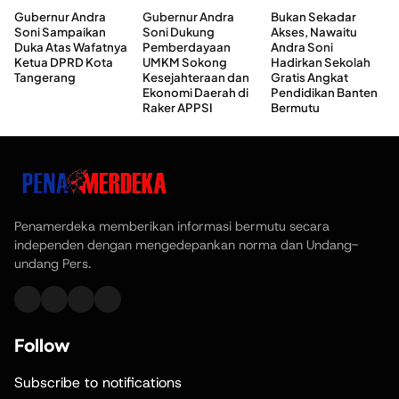
Gubernur Andra
Gubernur Andra
Bukan Sekadar
Soni Sampaikan
Soni Dukung
Akses, Nawaitu
Duka Atas Wafatnya
Pemberdayaan
Andra Soni
Ketua DPRD Kota
UMKM Sokong
Hadirkan Sekolah
Tangerang
Kesejahteraan dan
Gratis Angkat
Ekonomi Daerah di
Pendidikan Banten
Raker APPSI
Bermutu
Penamerdeka memberikan informasi bermutu secara
independen dengan mengedepankan norma dan Undang-
undang Pers.
Follow
Subscribe to notifications