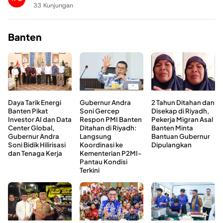
33 Kunjungan
Banten
Daya Tarik Energi
Gubernur Andra
2 Tahun Ditahan dan
Banten Pikat
Soni Gercep
Disekap di Riyadh,
Investor AI dan Data
Respon PMI Banten
Pekerja Migran Asal
Center Global,
Ditahan di Riyadh:
Banten Minta
Gubernur Andra
Langsung
Bantuan Gubernur
Soni Bidik Hilirisasi
Koordinasi ke
Dipulangkan
dan Tenaga Kerja
Kementerian P2MI-
Pantau Kondisi
Terkini