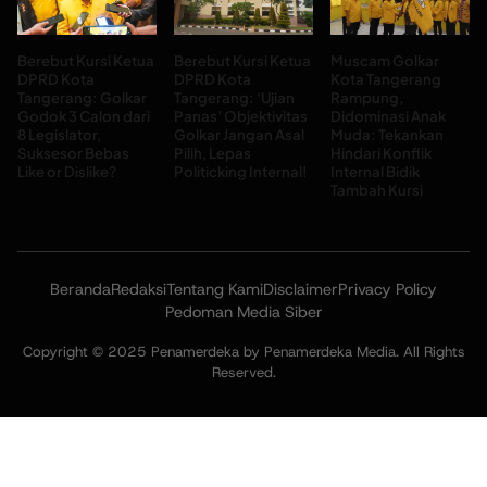
Berebut Kursi Ketua
Berebut Kursi Ketua
Muscam Golkar
DPRD Kota
DPRD Kota
Kota Tangerang
Tangerang: Golkar
Tangerang: ‘Ujian
Rampung,
Godok 3 Calon dari
Panas’ Objektivitas
Didominasi Anak
8 Legislator,
Golkar Jangan Asal
Muda: Tekankan
Suksesor Bebas
Pilih, Lepas
Hindari Konflik
Like or Dislike?
Politicking Internal!
Internal Bidik
Tambah Kursi
Beranda
Redaksi
Tentang Kami
Disclaimer
Privacy Policy
Pedoman Media Siber
Copyright © 2025 Penamerdeka by Penamerdeka Media. All Rights
Reserved.