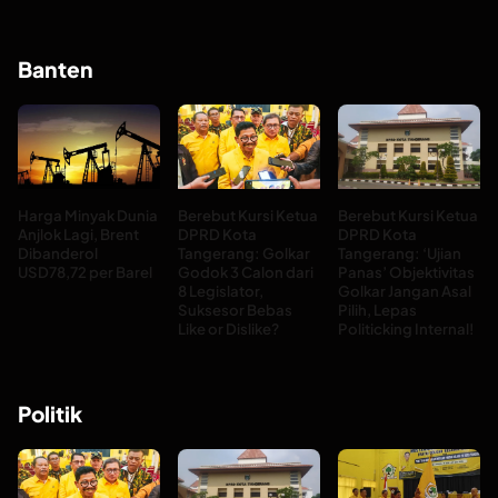
Banten
Harga Minyak Dunia
Berebut Kursi Ketua
Berebut Kursi Ketua
Anjlok Lagi, Brent
DPRD Kota
DPRD Kota
Dibanderol
Tangerang: Golkar
Tangerang: ‘Ujian
USD78,72 per Barel
Godok 3 Calon dari
Panas’ Objektivitas
8 Legislator,
Golkar Jangan Asal
Suksesor Bebas
Pilih, Lepas
Like or Dislike?
Politicking Internal!
Politik