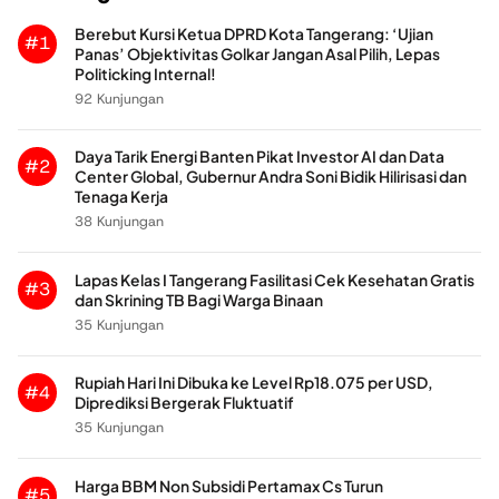
Berebut Kursi Ketua DPRD Kota Tangerang: ‘Ujian
#1
Panas’ Objektivitas Golkar Jangan Asal Pilih, Lepas
Politicking Internal!
92 Kunjungan
Daya Tarik Energi Banten Pikat Investor AI dan Data
#2
Center Global, Gubernur Andra Soni Bidik Hilirisasi dan
Tenaga Kerja
38 Kunjungan
Lapas Kelas I Tangerang Fasilitasi Cek Kesehatan Gratis
#3
dan Skrining TB Bagi Warga Binaan
35 Kunjungan
Rupiah Hari Ini Dibuka ke Level Rp18.075 per USD,
#4
Diprediksi Bergerak Fluktuatif
35 Kunjungan
Harga BBM Non Subsidi Pertamax Cs Turun
#5