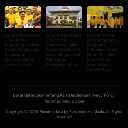
Berebut Kursi Ketua
Berebut Kursi Ketua
Muscam Golkar
DPRD Kota
DPRD Kota
Kota Tangerang
Tangerang: Golkar
Tangerang: ‘Ujian
Rampung,
Godok 3 Calon dari
Panas’ Objektivitas
Didominasi Anak
8 Legislator,
Golkar Jangan Asal
Muda: Tekankan
Suksesor Bebas
Pilih, Lepas
Hindari Konflik
Like or Dislike?
Politicking Internal!
Internal Bidik
Tambah Kursi
Beranda
Redaksi
Tentang Kami
Disclaimer
Privacy Policy
Pedoman Media Siber
Copyright © 2025 Penamerdeka by Penamerdeka Media. All Rights
Reserved.