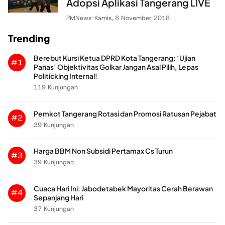
Adopsi Aplikasi Tangerang LIVE
PMNews
-
Kamis, 8 November 2018
Trending
Berebut Kursi Ketua DPRD Kota Tangerang: ‘Ujian
#1
Panas’ Objektivitas Golkar Jangan Asal Pilih, Lepas
Politicking Internal!
119 Kunjungan
Pemkot Tangerang Rotasi dan Promosi Ratusan Pejabat
#2
39 Kunjungan
Harga BBM Non Subsidi Pertamax Cs Turun
#3
39 Kunjungan
Cuaca Hari Ini: Jabodetabek Mayoritas Cerah Berawan
#4
Sepanjang Hari
37 Kunjungan