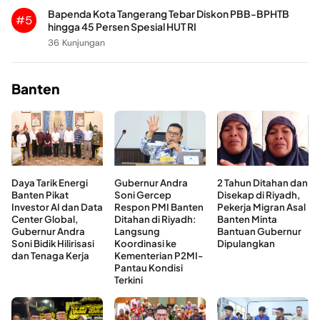
Bapenda Kota Tangerang Tebar Diskon PBB-BPHTB
#5
hingga 45 Persen Spesial HUT RI
36 Kunjungan
Banten
Daya Tarik Energi
Gubernur Andra
2 Tahun Ditahan dan
Banten Pikat
Soni Gercep
Disekap di Riyadh,
Investor AI dan Data
Respon PMI Banten
Pekerja Migran Asal
Center Global,
Ditahan di Riyadh:
Banten Minta
Gubernur Andra
Langsung
Bantuan Gubernur
Soni Bidik Hilirisasi
Koordinasi ke
Dipulangkan
dan Tenaga Kerja
Kementerian P2MI-
Pantau Kondisi
Terkini