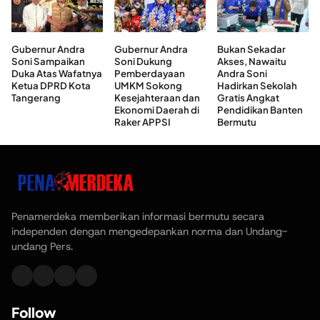
Gubernur Andra
Gubernur Andra
Bukan Sekadar
Soni Sampaikan
Soni Dukung
Akses, Nawaitu
Duka Atas Wafatnya
Pemberdayaan
Andra Soni
Ketua DPRD Kota
UMKM Sokong
Hadirkan Sekolah
Tangerang
Kesejahteraan dan
Gratis Angkat
Ekonomi Daerah di
Pendidikan Banten
Raker APPSI
Bermutu
Penamerdeka memberikan informasi bermutu secara
independen dengan mengedepankan norma dan Undang-
undang Pers.
Follow