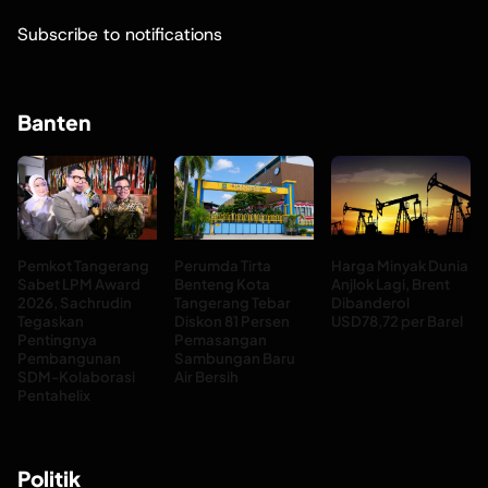
Subscribe to notifications
Banten
Pemkot Tangerang
Perumda Tirta
Harga Minyak Dunia
Sabet LPM Award
Benteng Kota
Anjlok Lagi, Brent
2026, Sachrudin
Tangerang Tebar
Dibanderol
Tegaskan
Diskon 81 Persen
USD78,72 per Barel
Pentingnya
Pemasangan
Pembangunan
Sambungan Baru
SDM-Kolaborasi
Air Bersih
Pentahelix
Politik