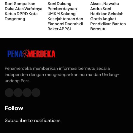
Soni Sampaikan
Soni Dukung
Akses, Nawaitu
Duka Atas Wafatnya
Pemberdayaan
Andra Soni
Ketua DPRD Kota
UMKM Sokong
Hadirkan Sekolah
Tangerang
Kesejahteraan dan
Gratis Angkat
Ekonomi Daerah di
Pendidikan Banten
Raker APPSI
Bermutu
Penamerdeka memberikan informasi bermutu secara
independen dengan mengedepankan norma dan Undang-
undang Pers.
Follow
Subscribe to notifications