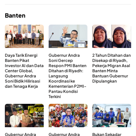
Banten
Daya Tarik Energi
Gubernur Andra
2 Tahun Ditahan dan
Banten Pikat
Soni Gercep
Disekap di Riyadh,
Investor AI dan Data
Respon PMI Banten
Pekerja Migran Asal
Center Global,
Ditahan di Riyadh:
Banten Minta
Gubernur Andra
Langsung
Bantuan Gubernur
Soni Bidik Hilirisasi
Koordinasi ke
Dipulangkan
dan Tenaga Kerja
Kementerian P2MI-
Pantau Kondisi
Terkini
Gubernur Andra
Gubernur Andra
Bukan Sekadar