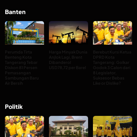
Banten
Perumda Tirta
Harga Minyak Dunia
Berebut Kursi Ketua
Benteng Kota
Anjlok Lagi, Brent
DPRD Kota
Tangerang Tebar
Dibanderol
Tangerang: Golkar
Diskon 81 Persen
USD78,72 per Barel
Godok 3 Calon dari
Pemasangan
8 Legislator,
Sambungan Baru
Suksesor Bebas
Air Bersih
Like or Dislike?
Politik