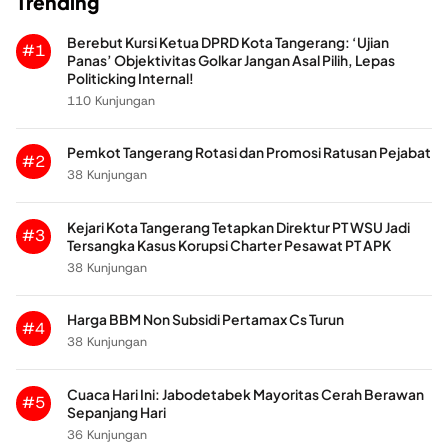
Trending
Berebut Kursi Ketua DPRD Kota Tangerang: ‘Ujian
#1
Panas’ Objektivitas Golkar Jangan Asal Pilih, Lepas
Politicking Internal!
110 Kunjungan
Pemkot Tangerang Rotasi dan Promosi Ratusan Pejabat
#2
38 Kunjungan
Kejari Kota Tangerang Tetapkan Direktur PT WSU Jadi
#3
Tersangka Kasus Korupsi Charter Pesawat PT APK
38 Kunjungan
Harga BBM Non Subsidi Pertamax Cs Turun
#4
38 Kunjungan
Cuaca Hari Ini: Jabodetabek Mayoritas Cerah Berawan
#5
Sepanjang Hari
36 Kunjungan