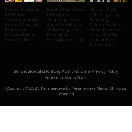
Berebut Kursi Ketua
Berebut Kursi Ketua
Muscam Golkar
DPRD Kota
DPRD Kota
Kota Tangerang
Tangerang: Golkar
Tangerang: ‘Ujian
Rampung,
Godok 3 Calon dari
Panas’ Objektivitas
Didominasi Anak
8 Legislator,
Golkar Jangan Asal
Muda: Tekankan
Suksesor Bebas
Pilih, Lepas
Hindari Konflik
Like or Dislike?
Politicking Internal!
Internal Bidik
Tambah Kursi
Beranda
Redaksi
Tentang Kami
Disclaimer
Privacy Policy
Pedoman Media Siber
Copyright © 2025 Penamerdeka by Penamerdeka Media. All Rights
Reserved.