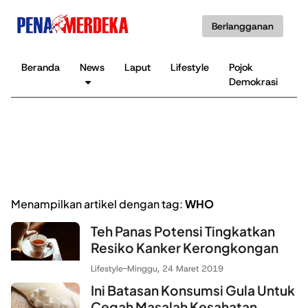
Berlangganan
Beranda
News
Laput
Lifestyle
Pojok
K
Demokrasi
B
Menampilkan artikel dengan tag:
WHO
Teh Panas Potensi Tingkatkan
Resiko Kanker Kerongkongan
Lifestyle
-
Minggu, 24 Maret 2019
Ini Batasan Konsumsi Gula Untuk
Cegah Masalah Kesahatan