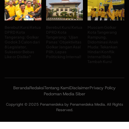
Berebut Kursi Ketua
Berebut Kursi Ketua
Muscam Golkar
DPRD Kota
DPRD Kota
Kota Tangerang
Tangerang: Golkar
Tangerang: ‘Ujian
Rampung,
Godok 3 Calon dari
Panas’ Objektivitas
Didominasi Anak
8 Legislator,
Golkar Jangan Asal
Muda: Tekankan
Suksesor Bebas
Pilih, Lepas
Hindari Konflik
Like or Dislike?
Politicking Internal!
Internal Bidik
Tambah Kursi
Beranda
Redaksi
Tentang Kami
Disclaimer
Privacy Policy
Pedoman Media Siber
Copyright © 2025 Penamerdeka by Penamerdeka Media. All Rights
Reserved.