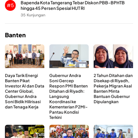
Bapenda Kota Tangerang Tebar Diskon PBB-BPHTB
#5
hingga 45 Persen Spesial HUT RI
35 Kunjungan
Banten
Daya Tarik Energi
Gubernur Andra
2 Tahun Ditahan dan
Banten Pikat
Soni Gercep
Disekap di Riyadh,
Investor AI dan Data
Respon PMI Banten
Pekerja Migran Asal
Center Global,
Ditahan di Riyadh:
Banten Minta
Gubernur Andra
Langsung
Bantuan Gubernur
Soni Bidik Hilirisasi
Koordinasi ke
Dipulangkan
dan Tenaga Kerja
Kementerian P2MI-
Pantau Kondisi
Terkini