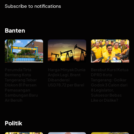
Subscribe to notifications
Banten
Perumda Tirta
Harga Minyak Dunia
Berebut Kursi Ketua
Benteng Kota
Anjlok Lagi, Brent
DPRD Kota
Tangerang Tebar
Dibanderol
Tangerang: Golkar
Diskon 81 Persen
USD78,72 per Barel
Godok 3 Calon dari
Pemasangan
8 Legislator,
Sambungan Baru
Suksesor Bebas
Air Bersih
Like or Dislike?
Politik