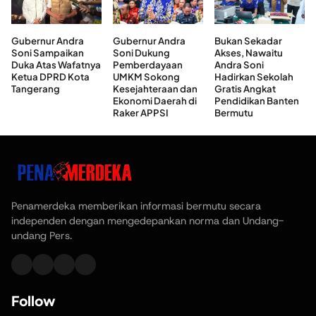
Gubernur Andra
Gubernur Andra
Bukan Sekadar
Soni Sampaikan
Soni Dukung
Akses, Nawaitu
Duka Atas Wafatnya
Pemberdayaan
Andra Soni
Ketua DPRD Kota
UMKM Sokong
Hadirkan Sekolah
Tangerang
Kesejahteraan dan
Gratis Angkat
Ekonomi Daerah di
Pendidikan Banten
Raker APPSI
Bermutu
Penamerdeka memberikan informasi bermutu secara
independen dengan mengedepankan norma dan Undang-
undang Pers.
Follow