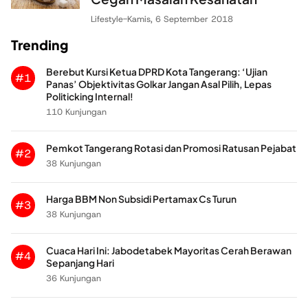
Lifestyle
-
Kamis, 6 September 2018
Trending
Berebut Kursi Ketua DPRD Kota Tangerang: ‘Ujian
#1
Panas’ Objektivitas Golkar Jangan Asal Pilih, Lepas
Politicking Internal!
110 Kunjungan
Pemkot Tangerang Rotasi dan Promosi Ratusan Pejabat
#2
38 Kunjungan
Harga BBM Non Subsidi Pertamax Cs Turun
#3
38 Kunjungan
Cuaca Hari Ini: Jabodetabek Mayoritas Cerah Berawan
#4
Sepanjang Hari
36 Kunjungan