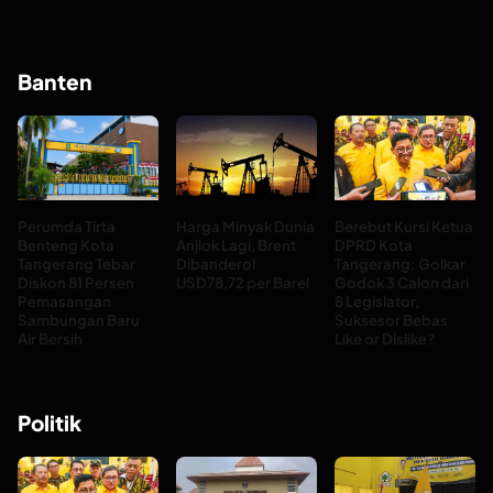
Banten
Perumda Tirta
Harga Minyak Dunia
Berebut Kursi Ketua
Benteng Kota
Anjlok Lagi, Brent
DPRD Kota
Tangerang Tebar
Dibanderol
Tangerang: Golkar
Diskon 81 Persen
USD78,72 per Barel
Godok 3 Calon dari
Pemasangan
8 Legislator,
Sambungan Baru
Suksesor Bebas
Air Bersih
Like or Dislike?
Politik