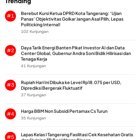
Trending
Berebut Kursi Ketua DPRD Kota Tangerang: ‘Ujian
#1
Panas’ Objektivitas Golkar Jangan Asal Pilih, Lepas
Politicking Internal!
102 Kunjungan
Daya Tarik Energi Banten Pikat Investor AI dan Data
#2
Center Global, Gubernur Andra Soni Bidik Hilirisasi dan
Tenaga Kerja
41 Kunjungan
Rupiah Hari Ini Dibuka ke Level Rp18.075 per USD,
#3
Diprediksi Bergerak Fluktuatif
37 Kunjungan
Harga BBM Non Subsidi Pertamax Cs Turun
#4
35 Kunjungan
Lapas Kelas I Tangerang Fasilitasi Cek Kesehatan Gratis
#5