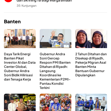
dan Skrining TB Bagi Warga Binaan
35 Kunjungan
Banten
Daya Tarik Energi
Gubernur Andra
2 Tahun Ditahan dan
Banten Pikat
Soni Gercep
Disekap di Riyadh,
Investor AI dan Data
Respon PMI Banten
Pekerja Migran Asal
Center Global,
Ditahan di Riyadh:
Banten Minta
Gubernur Andra
Langsung
Bantuan Gubernur
Soni Bidik Hilirisasi
Koordinasi ke
Dipulangkan
dan Tenaga Kerja
Kementerian P2MI-
Pantau Kondisi
Terkini