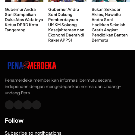
Gubernur Andra
Gubernur Andra
Bukan Sekadar
Soni Sampaikan
Soni Dukung
Akses, Nawaitu
Duka Atas Wafatnya
Pemberdayaan
Andra Soni
Ketua DPRD Kota
UMKM Sokong
Hadirkan Sekolah
Tangerang
Kesejahteraan dan
Gratis Angkat
Ekonomi Daerah di
Pendidikan Banten
Raker APPSI
Bermutu
Penamerdeka memberikan informasi bermutu secara
independen dengan mengedepankan norma dan Undang-
undang Pers.
Follow
Subscribe to notifications