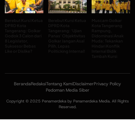
Berebut Kursi Ketua
Berebut Kursi Ketua
Muscam Golkar
DPRD Kota
DPRD Kota
Kota Tangerang
Tangerang: Golkar
Tangerang: ‘Ujian
Rampung,
Godok 3 Calon dari
Panas’ Objektivitas
Didominasi Anak
8 Legislator,
Golkar Jangan Asal
Muda: Tekankan
Suksesor Bebas
Pilih, Lepas
Hindari Konflik
Like or Dislike?
Politicking Internal!
Internal Bidik
Tambah Kursi
Beranda
Redaksi
Tentang Kami
Disclaimer
Privacy Policy
Pedoman Media Siber
Copyright © 2025 Penamerdeka by Penamerdeka Media. All Rights
Reserved.