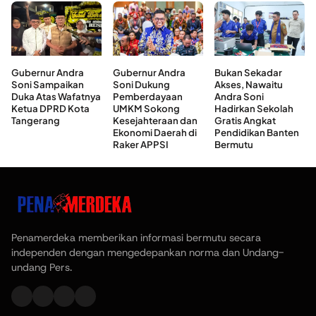
Gubernur Andra
Gubernur Andra
Bukan Sekadar
Soni Sampaikan
Soni Dukung
Akses, Nawaitu
Duka Atas Wafatnya
Pemberdayaan
Andra Soni
Ketua DPRD Kota
UMKM Sokong
Hadirkan Sekolah
Tangerang
Kesejahteraan dan
Gratis Angkat
Ekonomi Daerah di
Pendidikan Banten
Raker APPSI
Bermutu
Penamerdeka memberikan informasi bermutu secara
independen dengan mengedepankan norma dan Undang-
undang Pers.