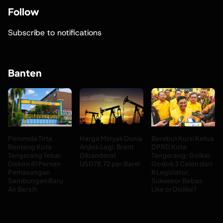
Follow
Subscribe to notifications
Banten
Perumda Tirta
Harga Minyak Dunia
Berebut Kursi Ketua
Benteng Kota
Anjlok Lagi, Brent
DPRD Kota
Tangerang Tebar
Dibanderol
Tangerang: Golkar
Diskon 81 Persen
USD78,72 per Barel
Godok 3 Calon dari
Pemasangan
8 Legislator,
Sambungan Baru
Suksesor Bebas
Air Bersih
Like or Dislike?