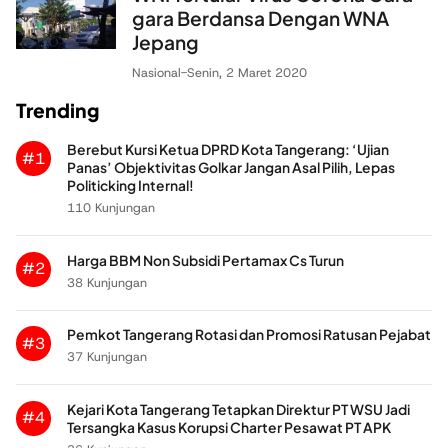
gara Berdansa Dengan WNA
Jepang
Nasional
-
Senin, 2 Maret 2020
Trending
Berebut Kursi Ketua DPRD Kota Tangerang: ‘Ujian
#1
Panas’ Objektivitas Golkar Jangan Asal Pilih, Lepas
Politicking Internal!
110 Kunjungan
Harga BBM Non Subsidi Pertamax Cs Turun
#2
38 Kunjungan
Pemkot Tangerang Rotasi dan Promosi Ratusan Pejabat
#3
37 Kunjungan
Kejari Kota Tangerang Tetapkan Direktur PT WSU Jadi
#4
Tersangka Kasus Korupsi Charter Pesawat PT APK