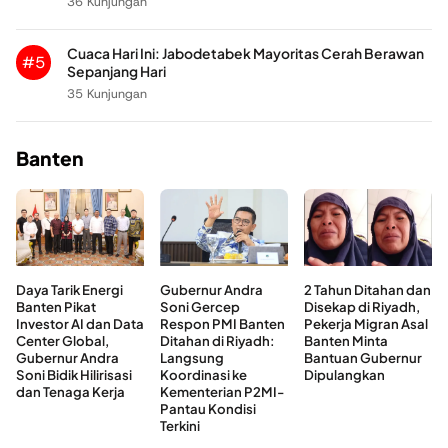
36 Kunjungan
Cuaca Hari Ini: Jabodetabek Mayoritas Cerah Berawan
#5
Sepanjang Hari
35 Kunjungan
Banten
Daya Tarik Energi
Gubernur Andra
2 Tahun Ditahan dan
Banten Pikat
Soni Gercep
Disekap di Riyadh,
Investor AI dan Data
Respon PMI Banten
Pekerja Migran Asal
Center Global,
Ditahan di Riyadh:
Banten Minta
Gubernur Andra
Langsung
Bantuan Gubernur
Soni Bidik Hilirisasi
Koordinasi ke
Dipulangkan
dan Tenaga Kerja
Kementerian P2MI-
Pantau Kondisi
Terkini