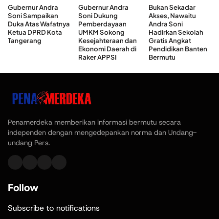
Gubernur Andra
Gubernur Andra
Bukan Sekadar
Soni Sampaikan
Soni Dukung
Akses, Nawaitu
Duka Atas Wafatnya
Pemberdayaan
Andra Soni
Ketua DPRD Kota
UMKM Sokong
Hadirkan Sekolah
Tangerang
Kesejahteraan dan
Gratis Angkat
Ekonomi Daerah di
Pendidikan Banten
Raker APPSI
Bermutu
Penamerdeka memberikan informasi bermutu secara
independen dengan mengedepankan norma dan Undang-
undang Pers.
Follow
Subscribe to notifications