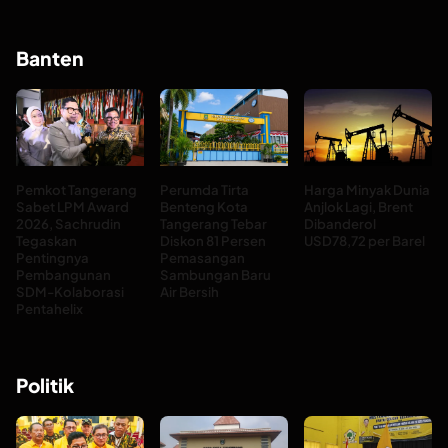
Banten
Pemkot Tangerang
Perumda Tirta
Harga Minyak Dunia
Sabet LPM Award
Benteng Kota
Anjlok Lagi, Brent
2026, Sachrudin
Tangerang Tebar
Dibanderol
Tegaskan
Diskon 81 Persen
USD78,72 per Barel
Pentingnya
Pemasangan
Pembangunan
Sambungan Baru
SDM-Kolaborasi
Air Bersih
Pentahelix
Politik