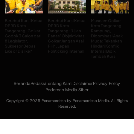
Berebut Kursi Ketua
Berebut Kursi Ketua
Muscam Golkar
DPRD Kota
DPRD Kota
Kota Tangerang
Tangerang: Golkar
Tangerang: ‘Ujian
Rampung,
Godok 3 Calon dari
Panas’ Objektivitas
Didominasi Anak
8 Legislator,
Golkar Jangan Asal
Muda: Tekankan
Suksesor Bebas
Pilih, Lepas
Hindari Konflik
Like or Dislike?
Politicking Internal!
Internal Bidik
Tambah Kursi
Beranda
Redaksi
Tentang Kami
Disclaimer
Privacy Policy
Pedoman Media Siber
Copyright © 2025 Penamerdeka by Penamerdeka Media. All Rights
Reserved.