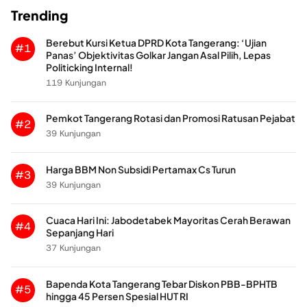
Trending
Berebut Kursi Ketua DPRD Kota Tangerang: ‘Ujian
#1
Panas’ Objektivitas Golkar Jangan Asal Pilih, Lepas
Politicking Internal!
119 Kunjungan
Pemkot Tangerang Rotasi dan Promosi Ratusan Pejabat
#2
39 Kunjungan
Harga BBM Non Subsidi Pertamax Cs Turun
#3
39 Kunjungan
Cuaca Hari Ini: Jabodetabek Mayoritas Cerah Berawan
#4
Sepanjang Hari
37 Kunjungan
Bapenda Kota Tangerang Tebar Diskon PBB-BPHTB
#5
hingga 45 Persen Spesial HUT RI