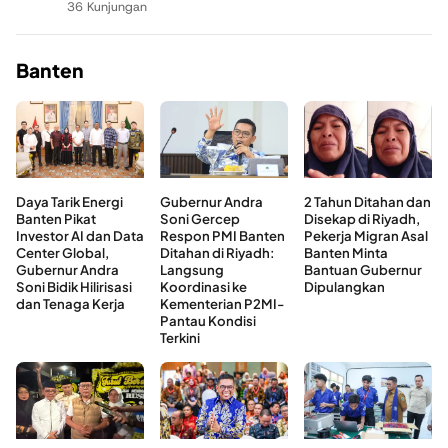
36 Kunjungan
Banten
Daya Tarik Energi
Gubernur Andra
2 Tahun Ditahan dan
Banten Pikat
Soni Gercep
Disekap di Riyadh,
Investor AI dan Data
Respon PMI Banten
Pekerja Migran Asal
Center Global,
Ditahan di Riyadh:
Banten Minta
Gubernur Andra
Langsung
Bantuan Gubernur
Soni Bidik Hilirisasi
Koordinasi ke
Dipulangkan
dan Tenaga Kerja
Kementerian P2MI-
Pantau Kondisi
Terkini