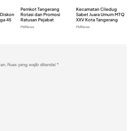
Pemkot Tangerang
Kecamatan Ciledug
 Diskon
Rotasi dan Promosi
Sabet Juara Umum MTQ
ga 45
Ratusan Pejabat
XXV Kota Tangerang
PMNews
PMNews
kan.
Ruas yang wajib ditandai
*