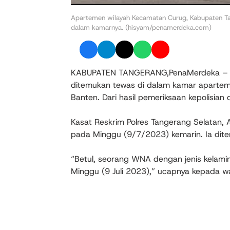
Apartemen wilayah Kecamatan Curug, Kabupaten Ta
dalam kamarnya. (hisyam/penamerdeka.com)
KABUPATEN TANGERANG,PenaMerdeka – War
ditemukan tewas di dalam kamar aparte
Banten. Dari hasil pemeriksaan kepolisia
Kasat Reskrim Polres Tangerang Selatan,
pada Minggu (9/7/2023) kemarin. Ia dit
“Betul, seorang WNA dengan jenis kelamin
Minggu (9 Juli 2023),” ucapnya kepada w