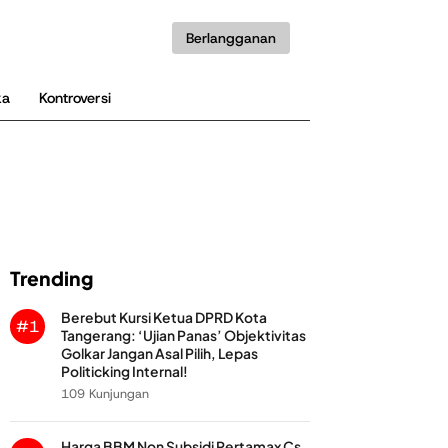
Berlangganan
ka
Kontroversi
Trending
Berebut Kursi Ketua DPRD Kota
#1
Tangerang: ‘Ujian Panas’ Objektivitas
Golkar Jangan Asal Pilih, Lepas
Politicking Internal!
109 Kunjungan
Harga BBM Non Subsidi Pertamax Cs