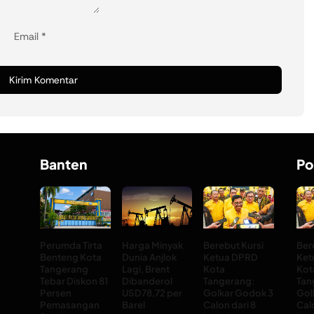
Email
*
Banten
Po
Perumda Tirta
Harga Minyak
Berebut Kursi
Ber
Benteng Kota
Dunia Anjlok
Ketua DPRD
Ket
Tangerang
Lagi, Brent
Kota
Kot
Tebar Diskon 81
Dibanderol
Tangerang:
Tan
Persen
USD78,72 per
Golkar Godok 3
Gol
Pemasangan
Barel
Calon dari 8
Cal