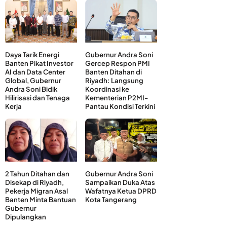
Daya Tarik Energi
Gubernur Andra Soni
Banten Pikat Investor
Gercep Respon PMI
AI dan Data Center
Banten Ditahan di
Global, Gubernur
Riyadh: Langsung
Andra Soni Bidik
Koordinasi ke
Hilirisasi dan Tenaga
Kementerian P2MI-
Kerja
Pantau Kondisi Terkini
2 Tahun Ditahan dan
Gubernur Andra Soni
Disekap di Riyadh,
Sampaikan Duka Atas
Pekerja Migran Asal
Wafatnya Ketua DPRD
Banten Minta Bantuan
Kota Tangerang
Gubernur
Dipulangkan