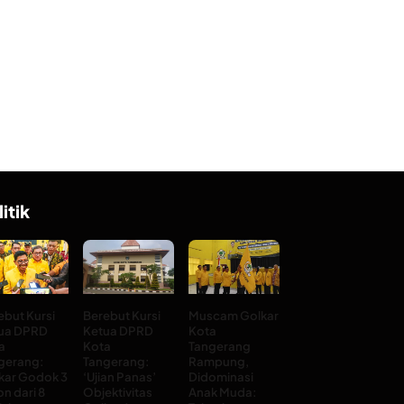
litik
ebut Kursi
Berebut Kursi
Muscam Golkar
ua DPRD
Ketua DPRD
Kota
a
Kota
Tangerang
gerang:
Tangerang:
Rampung,
kar Godok 3
‘Ujian Panas’
Didominasi
on dari 8
Objektivitas
Anak Muda: