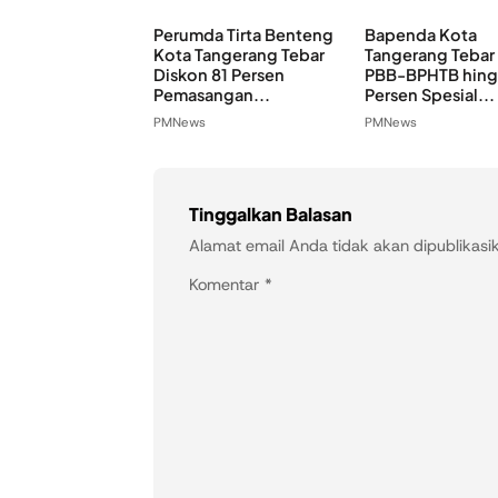
Perumda Tirta Benteng
Bapenda Kota
Kota Tangerang Tebar
Tangerang Tebar
Diskon 81 Persen
PBB-BPHTB hing
Pemasangan...
Persen Spesial...
PMNews
PMNews
Tinggalkan Balasan
Alamat email Anda tidak akan dipublikasi
Komentar
*