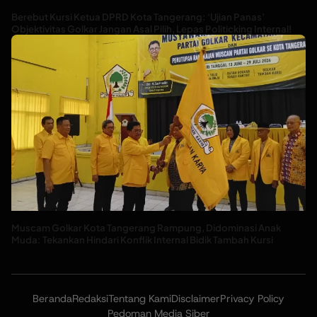
Berebut Kursi Ketua DPRD Kota Tangerang: ‘Ujian Panas’
Objektivitas Golkar Jangan Asal Pilih, Lepas Politicking Internal!
Muscam Golkar Kota Tangerang Rampung, Didominasi Anak
Muda: Tekankan Hindari Konflik Internal Bidik Tambah Kursi
Beranda
Redaksi
Tentang Kami
Disclaimer
Privacy Policy
Pedoman Media Siber