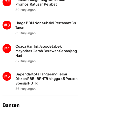
#2
Promosi Ratusan Pejabat
39 Kunjungan
Harga BBM Non Subsidi Pertamax Cs
#3
Turun
39 Kunjungan
Cuaca Hari Ini: Jabodetabek
#4
Mayoritas Cerah Berawan Sepanjang
Hari
37 Kunjungan
Bapenda Kota Tangerang Tebar
#5
Diskon PBB-BPHTB hingga 45 Persen
Spesial HUT RI
36 Kunjungan
Banten