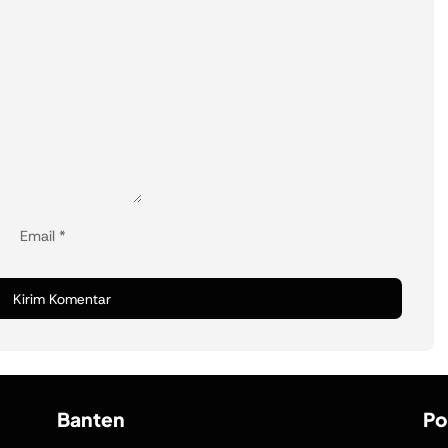
Email
*
Banten
Po