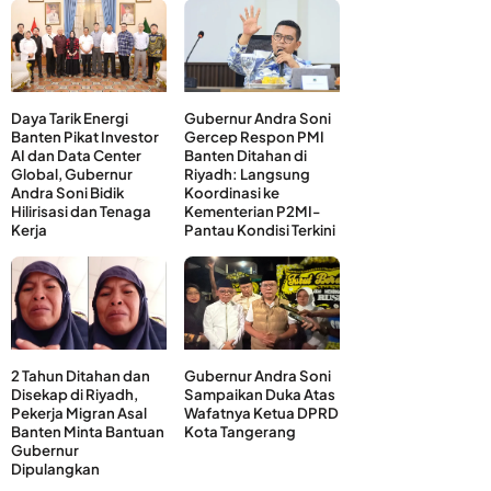
Daya Tarik Energi
Gubernur Andra Soni
Banten Pikat Investor
Gercep Respon PMI
AI dan Data Center
Banten Ditahan di
Global, Gubernur
Riyadh: Langsung
Andra Soni Bidik
Koordinasi ke
Hilirisasi dan Tenaga
Kementerian P2MI-
Kerja
Pantau Kondisi Terkini
2 Tahun Ditahan dan
Gubernur Andra Soni
Disekap di Riyadh,
Sampaikan Duka Atas
Pekerja Migran Asal
Wafatnya Ketua DPRD
Banten Minta Bantuan
Kota Tangerang
Gubernur
Dipulangkan