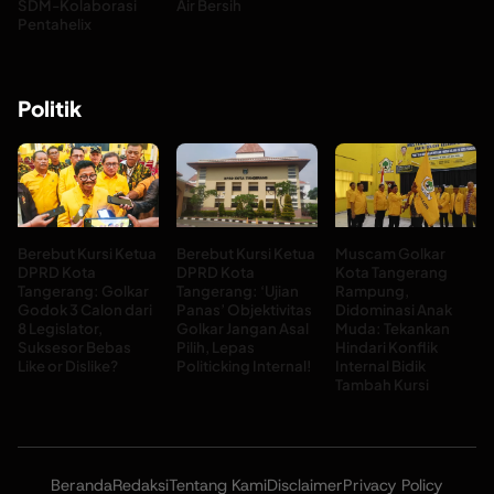
SDM-Kolaborasi
Air Bersih
Pentahelix
Politik
Berebut Kursi Ketua
Berebut Kursi Ketua
Muscam Golkar
DPRD Kota
DPRD Kota
Kota Tangerang
Tangerang: Golkar
Tangerang: ‘Ujian
Rampung,
Godok 3 Calon dari
Panas’ Objektivitas
Didominasi Anak
8 Legislator,
Golkar Jangan Asal
Muda: Tekankan
Suksesor Bebas
Pilih, Lepas
Hindari Konflik
Like or Dislike?
Politicking Internal!
Internal Bidik
Tambah Kursi
Beranda
Redaksi
Tentang Kami
Disclaimer
Privacy Policy