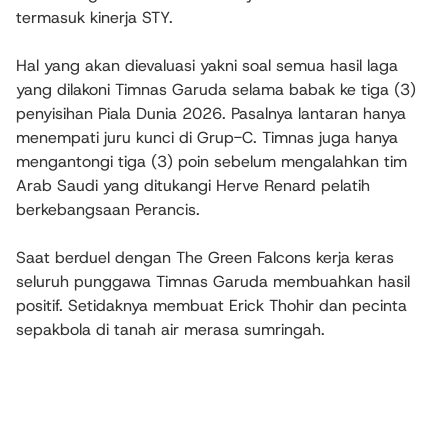
termasuk kinerja STY.
Hal yang akan dievaluasi yakni soal semua hasil laga
yang dilakoni Timnas Garuda selama babak ke tiga (3)
penyisihan Piala Dunia 2026. Pasalnya lantaran hanya
menempati juru kunci di Grup-C. Timnas juga hanya
mengantongi tiga (3) poin sebelum mengalahkan tim
Arab Saudi yang ditukangi Herve Renard pelatih
berkebangsaan Perancis.
Saat berduel dengan The Green Falcons kerja keras
seluruh punggawa Timnas Garuda membuahkan hasil
positif. Setidaknya membuat Erick Thohir dan pecinta
sepakbola di tanah air merasa sumringah.