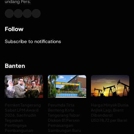
undang Pers.
Follow
Subscribe to notifications
Banten
Pemkot Tangerang
Perumda Tirta
Harga Minyak Dunia
Sabet LPM Award
Benteng Kota
Anjlok Lagi, Brent
2026, Sachrudin
Tangerang Tebar
Dibanderol
Tegaskan
Diskon 81 Persen
USD78,72 per Barel
Pentingnya
Pemasangan
Pembangunan
Sambungan Baru