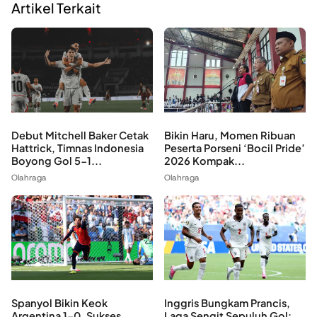
Artikel Terkait
Debut Mitchell Baker Cetak
Bikin Haru, Momen Ribuan
Hattrick, Timnas Indonesia
Peserta Porseni ‘Bocil Pride’
Boyong Gol 5-1...
2026 Kompak...
Olahraga
Olahraga
Spanyol Bikin Keok
Inggris Bungkam Prancis,
Argentina 1-0, Sukses
Laga Sengit Sepuluh Gol: