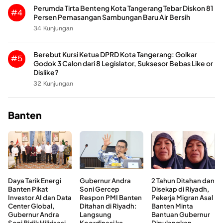
Perumda Tirta Benteng Kota Tangerang Tebar Diskon 81
#4
Persen Pemasangan Sambungan Baru Air Bersih
34 Kunjungan
Berebut Kursi Ketua DPRD Kota Tangerang: Golkar
#5
Godok 3 Calon dari 8 Legislator, Suksesor Bebas Like or
Dislike?
32 Kunjungan
Banten
Daya Tarik Energi
Gubernur Andra
2 Tahun Ditahan dan
Banten Pikat
Soni Gercep
Disekap di Riyadh,
Investor AI dan Data
Respon PMI Banten
Pekerja Migran Asal
Center Global,
Ditahan di Riyadh:
Banten Minta
Gubernur Andra
Langsung
Bantuan Gubernur
Soni Bidik Hilirisasi
Koordinasi ke
Dipulangkan