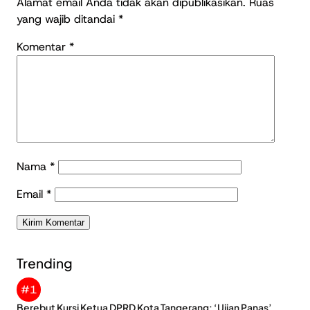
Alamat email Anda tidak akan dipublikasikan.
Ruas
yang wajib ditandai
*
Komentar
*
Nama
*
Email
*
Trending
#1
Berebut Kursi Ketua DPRD Kota Tangerang: ‘Ujian Panas’