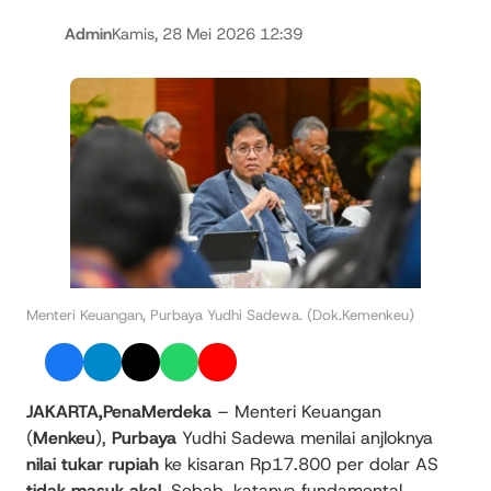
Admin
Kamis, 28 Mei 2026 12:39
Menteri Keuangan, Purbaya Yudhi Sadewa. (Dok.Kemenkeu)
JAKARTA,PenaMerdeka
– Menteri Keuangan
(
Menkeu
),
Purbaya
Yudhi Sadewa menilai anjloknya
nilai tukar rupiah
ke kisaran Rp17.800 per dolar AS
tidak masuk akal
. Sebab, katanya fundamental