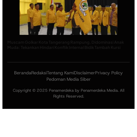
Muscam Golkar Kota Tangerang Rampung, Didominasi Anak
Muda: Tekankan Hindari Konflik Internal Bidik Tambah Kursi
Beranda
Redaksi
Tentang Kami
Disclaimer
Privacy Policy
Pedoman Media Siber
Copyright © 2025 Penamerdeka by Penamerdeka Media. All
Rights Reserved.