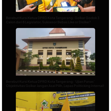
Berebut Kursi Ketua DPRD Kota Tangerang: Golkar Godok 3
Calon dari 8 Legislator, Suksesor Bebas Like or Dislike?
Berebut Kursi Ketua DPRD Kota Tangerang: ‘Ujian Panas’
Objektivitas Golkar Jangan Asal Pilih, Lepas Politicking Internal!