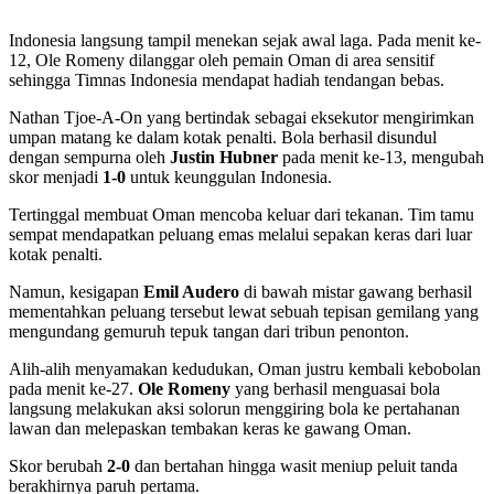
Indonesia langsung tampil menekan sejak awal laga. Pada menit ke-
12, Ole Romeny dilanggar oleh pemain Oman di area sensitif
sehingga Timnas Indonesia mendapat hadiah tendangan bebas.
Nathan Tjoe-A-On yang bertindak sebagai eksekutor mengirimkan
umpan matang ke dalam kotak penalti. Bola berhasil disundul
dengan sempurna oleh
Justin Hubner
pada menit ke-13, mengubah
skor menjadi
1-0
untuk keunggulan Indonesia.
Tertinggal membuat Oman mencoba keluar dari tekanan. Tim tamu
sempat mendapatkan peluang emas melalui sepakan keras dari luar
kotak penalti.
Namun, kesigapan
Emil Audero
di bawah mistar gawang berhasil
mementahkan peluang tersebut lewat sebuah tepisan gemilang yang
mengundang gemuruh tepuk tangan dari tribun penonton.
Alih-alih menyamakan kedudukan, Oman justru kembali kebobolan
pada menit ke-27.
Ole Romeny
yang berhasil menguasai bola
langsung melakukan aksi solorun menggiring bola ke pertahanan
lawan dan melepaskan tembakan keras ke gawang Oman.
Skor berubah
2-0
dan bertahan hingga wasit meniup peluit tanda
berakhirnya paruh pertama.