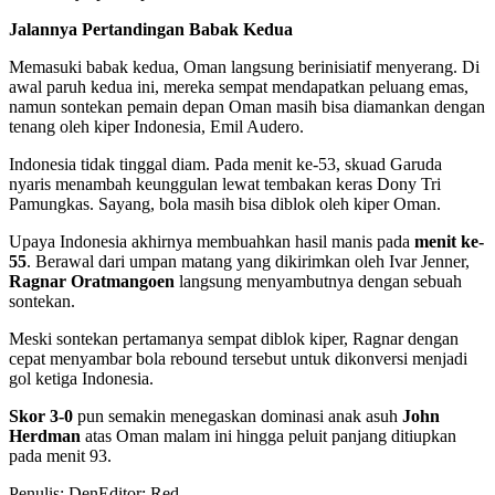
Jalannya Pertandingan Babak Kedua
Memasuki babak kedua, Oman langsung berinisiatif menyerang. Di
awal paruh kedua ini, mereka sempat mendapatkan peluang emas,
namun sontekan pemain depan Oman masih bisa diamankan dengan
tenang oleh kiper Indonesia, Emil Audero.
Indonesia tidak tinggal diam. Pada menit ke-53, skuad Garuda
nyaris menambah keunggulan lewat tembakan keras Dony Tri
Pamungkas. Sayang, bola masih bisa diblok oleh kiper Oman.
Upaya Indonesia akhirnya membuahkan hasil manis pada
menit ke-
55
. Berawal dari umpan matang yang dikirimkan oleh Ivar Jenner,
Ragnar Oratmangoen
langsung menyambutnya dengan sebuah
sontekan.
Meski sontekan pertamanya sempat diblok kiper, Ragnar dengan
cepat menyambar bola rebound tersebut untuk dikonversi menjadi
gol ketiga Indonesia.
Skor 3-0
pun semakin menegaskan dominasi anak asuh
John
Herdman
atas Oman malam ini hingga peluit panjang ditiupkan
pada menit 93.
Penulis: Den
Editor: Red