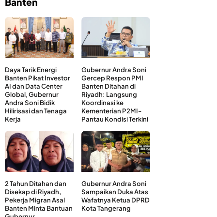
Banten
Daya Tarik Energi
Gubernur Andra Soni
Banten Pikat Investor
Gercep Respon PMI
AI dan Data Center
Banten Ditahan di
Global, Gubernur
Riyadh: Langsung
Andra Soni Bidik
Koordinasi ke
Hilirisasi dan Tenaga
Kementerian P2MI-
Kerja
Pantau Kondisi Terkini
2 Tahun Ditahan dan
Gubernur Andra Soni
Disekap di Riyadh,
Sampaikan Duka Atas
Pekerja Migran Asal
Wafatnya Ketua DPRD
Banten Minta Bantuan
Kota Tangerang
Gubernur