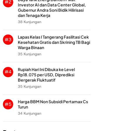
#2
Investor AI dan Data Center Global,
Gubernur Andra Soni Bidik Hilirisasi
dan Tenaga Kerja
38 Kunjungan
Lapas Kelas I Tangerang Fasilitasi Cek
#3
Kesehatan Gratis dan Skrining TB Bagi
Warga Binaan
35 Kunjungan
Rupiah Hari Ini Dibuka ke Level
#4
Rp18.075 per USD, Diprediksi
Bergerak Fluktuatif
35 Kunjungan
Harga BBM Non Subsidi Pertamax Cs
#5
Turun
34 Kunjungan