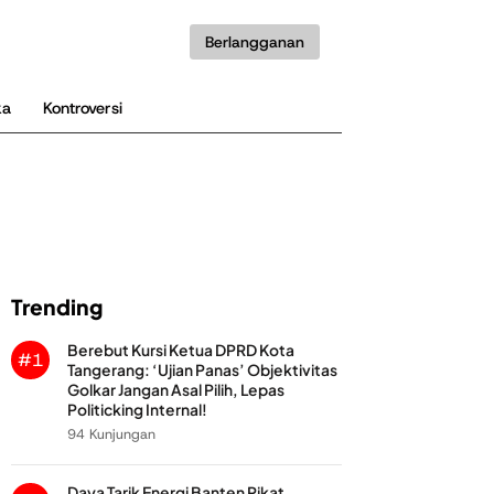
Berlangganan
ka
Kontroversi
Trending
Berebut Kursi Ketua DPRD Kota
#1
Tangerang: ‘Ujian Panas’ Objektivitas
Golkar Jangan Asal Pilih, Lepas
Politicking Internal!
94 Kunjungan
Daya Tarik Energi Banten Pikat