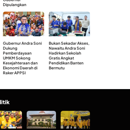
Dipulangkan
Gubernur Andra Soni
Bukan Sekadar Akses,
Dukung
Nawaitu Andra Soni
Pemberdayaan
Hadirkan Sekolah
UMKM Sokong
Gratis Angkat
Kesejahteraan dan
Pendidikan Banten
Ekonomi Daerah di
Bermutu
Raker APPSI
litik