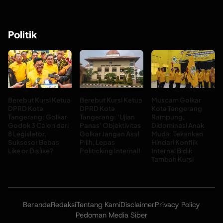
Politik
Berebut Kursi Ketua
Berebut Kursi Ketua
Muscam Golkar
DPRD Kota
DPRD Kota
Kota Tangerang
Tangerang: Golkar
Tangerang: ‘Ujian
Rampung,
Godok 3 Calon dari
Panas’ Objektivitas
Didominasi Anak
8 Legislator,
Golkar Jangan Asal
Muda: Tekankan
Suksesor Bebas
Pilih, Lepas
Hindari Konflik
Like or Dislike?
Politicking Internal!
Internal Bidik
Tambah Kursi
Beranda
Redaksi
Tentang Kami
Disclaimer
Privacy Policy
Pedoman Media Siber