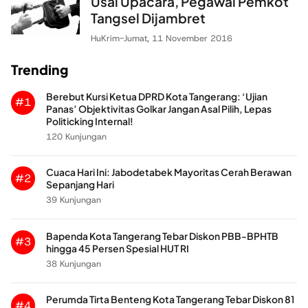
Usai Upacara, Pegawai Pemkot
Tangsel Dijambret
HuKrim
-
Jumat, 11 November 2016
Trending
Berebut Kursi Ketua DPRD Kota Tangerang: ‘Ujian
#1
Panas’ Objektivitas Golkar Jangan Asal Pilih, Lepas
Politicking Internal!
120 Kunjungan
Cuaca Hari Ini: Jabodetabek Mayoritas Cerah Berawan
#2
Sepanjang Hari
39 Kunjungan
Bapenda Kota Tangerang Tebar Diskon PBB-BPHTB
#3
hingga 45 Persen Spesial HUT RI
38 Kunjungan
Perumda Tirta Benteng Kota Tangerang Tebar Diskon 81
#4