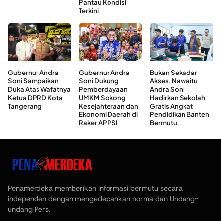
Pantau Kondisi
Terkini
Gubernur Andra
Gubernur Andra
Bukan Sekadar
Soni Sampaikan
Soni Dukung
Akses, Nawaitu
Duka Atas Wafatnya
Pemberdayaan
Andra Soni
Ketua DPRD Kota
UMKM Sokong
Hadirkan Sekolah
Tangerang
Kesejahteraan dan
Gratis Angkat
Ekonomi Daerah di
Pendidikan Banten
Raker APPSI
Bermutu
Penamerdeka memberikan informasi bermutu secara
independen dengan mengedepankan norma dan Undang-
undang Pers.