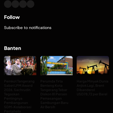
Follow
Subscribe to notifications
Banten
Pemkot Tangerang
Perumda Tirta
Harga Minyak Dunia
Sabet LPM Award
Benteng Kota
Anjlok Lagi, Brent
2026, Sachrudin
Tangerang Tebar
Dibanderol
Tegaskan
Diskon 81 Persen
USD78,72 per Barel
Pentingnya
Pemasangan
Pembangunan
Sambungan Baru
SDM-Kolaborasi
Air Bersih
Pentahelix