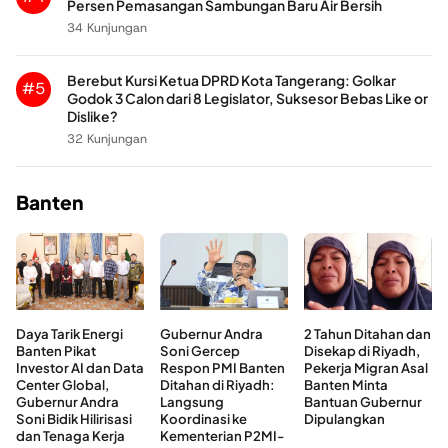
Persen Pemasangan Sambungan Baru Air Bersih
34 Kunjungan
Berebut Kursi Ketua DPRD Kota Tangerang: Golkar
#5
Godok 3 Calon dari 8 Legislator, Suksesor Bebas Like or
Dislike?
32 Kunjungan
Banten
Daya Tarik Energi
Gubernur Andra
2 Tahun Ditahan dan
Banten Pikat
Soni Gercep
Disekap di Riyadh,
Investor AI dan Data
Respon PMI Banten
Pekerja Migran Asal
Center Global,
Ditahan di Riyadh:
Banten Minta
Gubernur Andra
Langsung
Bantuan Gubernur
Soni Bidik Hilirisasi
Koordinasi ke
Dipulangkan
dan Tenaga Kerja
Kementerian P2MI-