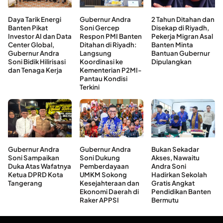
Daya Tarik Energi
Gubernur Andra
2 Tahun Ditahan dan
Banten Pikat
Soni Gercep
Disekap di Riyadh,
Investor AI dan Data
Respon PMI Banten
Pekerja Migran Asal
Center Global,
Ditahan di Riyadh:
Banten Minta
Gubernur Andra
Langsung
Bantuan Gubernur
Soni Bidik Hilirisasi
Koordinasi ke
Dipulangkan
dan Tenaga Kerja
Kementerian P2MI-
Pantau Kondisi
Terkini
Gubernur Andra
Gubernur Andra
Bukan Sekadar
Soni Sampaikan
Soni Dukung
Akses, Nawaitu
Duka Atas Wafatnya
Pemberdayaan
Andra Soni
Ketua DPRD Kota
UMKM Sokong
Hadirkan Sekolah
Tangerang
Kesejahteraan dan
Gratis Angkat
Ekonomi Daerah di
Pendidikan Banten
Raker APPSI
Bermutu