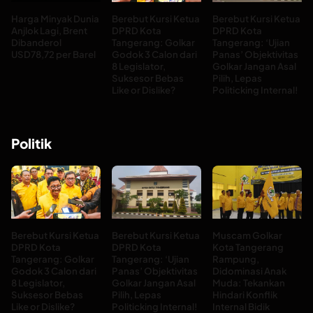
Harga Minyak Dunia
Berebut Kursi Ketua
Berebut Kursi Ketua
Anjlok Lagi, Brent
DPRD Kota
DPRD Kota
Dibanderol
Tangerang: Golkar
Tangerang: ‘Ujian
USD78,72 per Barel
Godok 3 Calon dari
Panas’ Objektivitas
8 Legislator,
Golkar Jangan Asal
Suksesor Bebas
Pilih, Lepas
Like or Dislike?
Politicking Internal!
Politik
Berebut Kursi Ketua
Berebut Kursi Ketua
Muscam Golkar
DPRD Kota
DPRD Kota
Kota Tangerang
Tangerang: Golkar
Tangerang: ‘Ujian
Rampung,
Godok 3 Calon dari
Panas’ Objektivitas
Didominasi Anak
8 Legislator,
Golkar Jangan Asal
Muda: Tekankan
Suksesor Bebas
Pilih, Lepas
Hindari Konflik
Like or Dislike?
Politicking Internal!
Internal Bidik