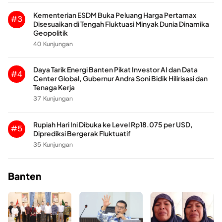
Kementerian ESDM Buka Peluang Harga Pertamax
#3
Disesuaikan di Tengah Fluktuasi Minyak Dunia Dinamika
Geopolitik
40 Kunjungan
Daya Tarik Energi Banten Pikat Investor AI dan Data
#4
Center Global, Gubernur Andra Soni Bidik Hilirisasi dan
Tenaga Kerja
37 Kunjungan
Rupiah Hari Ini Dibuka ke Level Rp18.075 per USD,
#5
Diprediksi Bergerak Fluktuatif
35 Kunjungan
Banten