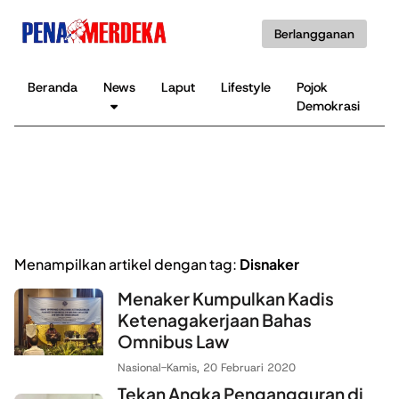
Berlangganan
Beranda
News
Laput
Lifestyle
Pojok
K
Demokrasi
B
Menampilkan artikel dengan tag:
Disnaker
Menaker Kumpulkan Kadis
Ketenagakerjaan Bahas
Omnibus Law
Nasional
-
Kamis, 20 Februari 2020
Tekan Angka Pengangguran di