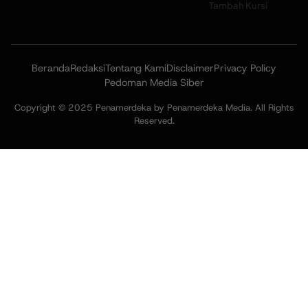
Tambah Kursi
Beranda
Redaksi
Tentang Kami
Disclaimer
Privacy Policy
Pedoman Media Siber
Copyright © 2025 Penamerdeka by Penamerdeka Media. All Rights
Reserved.