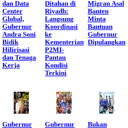
dan Data
Ditahan di
Migran Asal
Center
Riyadh:
Banten
Global,
Langsung
Minta
Gubernur
Koordinasi
Bantuan
Andra Soni
ke
Gubernur
Bidik
Kementerian
Dipulangkan
Hilirisasi
P2MI-
dan Tenaga
Pantau
Kerja
Kondisi
Terkini
Gubernur
Gubernur
Bukan