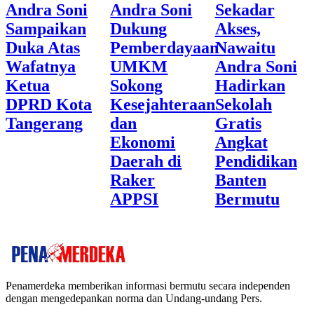
Andra Soni
Andra Soni
Sekadar
Sampaikan
Dukung
Akses,
Duka Atas
Pemberdayaan
Nawaitu
Wafatnya
UMKM
Andra Soni
Ketua
Sokong
Hadirkan
DPRD Kota
Kesejahteraan
Sekolah
Tangerang
dan
Gratis
Ekonomi
Angkat
Daerah di
Pendidikan
Raker
Banten
APPSI
Bermutu
Penamerdeka memberikan informasi bermutu secara independen
dengan mengedepankan norma dan Undang-undang Pers.