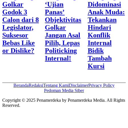
Golkar
‘Ujian
Didominasi
Godok 3
Panas’
Anak Muda:
Calon dari 8
Objektivitas
Tekankan
Legislator,
Golkar
Hindari
Suksesor
Jangan Asal
Konflik
Bebas Like
Pilih, Lepas
Internal
or Dislike?
Politicking
Bidik
Internal!
Tambah
Kursi
Beranda
Redaksi
Tentang Kami
Disclaimer
Privacy Policy
Pedoman Media Siber
Copyright © 2025 Penamerdeka by Penamerdeka Media. All Rights
Reserved.