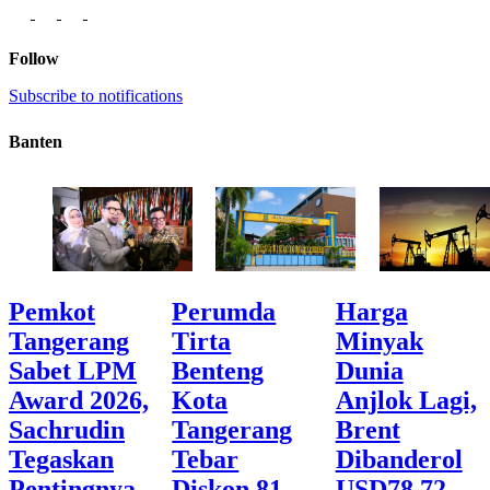
Follow
Subscribe to notifications
Banten
Pemkot
Perumda
Harga
Tangerang
Tirta
Minyak
Sabet LPM
Benteng
Dunia
Award 2026,
Kota
Anjlok Lagi,
Sachrudin
Tangerang
Brent
Tegaskan
Tebar
Dibanderol
Pentingnya
Diskon 81
USD78,72