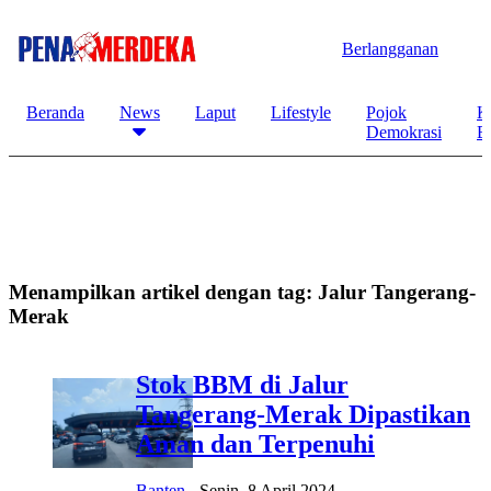
Berlangganan
Beranda
News
Laput
Lifestyle
Pojok
K
Demokrasi
B
Menampilkan artikel dengan tag:
Jalur Tangerang-
Merak
Stok BBM di Jalur
Tangerang-Merak Dipastikan
Aman dan Terpenuhi
Banten
-
Senin, 8 April 2024