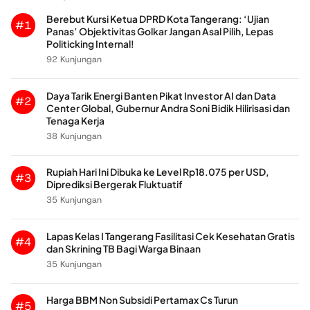
Berebut Kursi Ketua DPRD Kota Tangerang: ‘Ujian
#1
Panas’ Objektivitas Golkar Jangan Asal Pilih, Lepas
Politicking Internal!
92 Kunjungan
Daya Tarik Energi Banten Pikat Investor AI dan Data
#2
Center Global, Gubernur Andra Soni Bidik Hilirisasi dan
Tenaga Kerja
38 Kunjungan
Rupiah Hari Ini Dibuka ke Level Rp18.075 per USD,
#3
Diprediksi Bergerak Fluktuatif
35 Kunjungan
Lapas Kelas I Tangerang Fasilitasi Cek Kesehatan Gratis
#4
dan Skrining TB Bagi Warga Binaan
35 Kunjungan
Harga BBM Non Subsidi Pertamax Cs Turun
#5