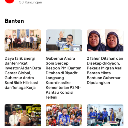
33 Kunjungan
Banten
Daya Tarik Energi
Gubernur Andra
2 Tahun Ditahan dan
Banten Pikat
Soni Gercep
Disekap di Riyadh,
Investor AI dan Data
Respon PMI Banten
Pekerja Migran Asal
Center Global,
Ditahan di Riyadh:
Banten Minta
Gubernur Andra
Langsung
Bantuan Gubernur
Soni Bidik Hilirisasi
Koordinasi ke
Dipulangkan
dan Tenaga Kerja
Kementerian P2MI-
Pantau Kondisi
Terkini