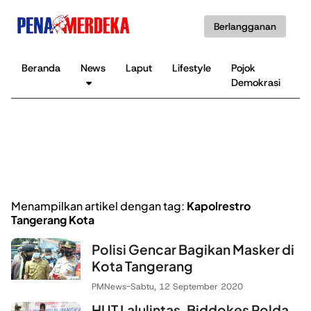
Berlangganan
Beranda
News
Laput
Lifestyle
Pojok
K
Demokrasi
B
Menampilkan artikel dengan tag:
Kapolrestro
Tangerang Kota
Polisi Gencar Bagikan Masker di
Kota Tangerang
PMNews
-
Sabtu, 12 September 2020
HUT Lalulintas, Biddokes Polda