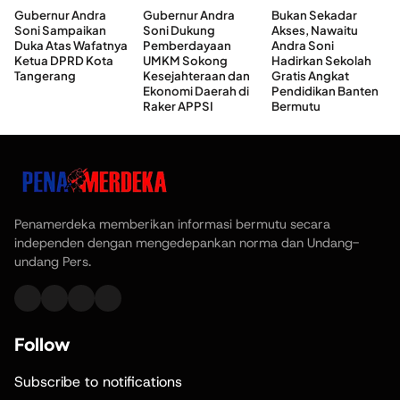
Gubernur Andra
Gubernur Andra
Bukan Sekadar
Soni Sampaikan
Soni Dukung
Akses, Nawaitu
Duka Atas Wafatnya
Pemberdayaan
Andra Soni
Ketua DPRD Kota
UMKM Sokong
Hadirkan Sekolah
Tangerang
Kesejahteraan dan
Gratis Angkat
Ekonomi Daerah di
Pendidikan Banten
Raker APPSI
Bermutu
Penamerdeka memberikan informasi bermutu secara
independen dengan mengedepankan norma dan Undang-
undang Pers.
Follow
Subscribe to notifications