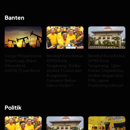
Banten
Harga Minyak Dunia
Berebut Kursi Ketua
Berebut Kursi Ketua
Anjlok Lagi, Brent
DPRD Kota
DPRD Kota
Dibanderol
Tangerang: Golkar
Tangerang: ‘Ujian
USD78,72 per Barel
Godok 3 Calon dari
Panas’ Objektivitas
8 Legislator,
Golkar Jangan Asal
Suksesor Bebas
Pilih, Lepas
Like or Dislike?
Politicking Internal!
Politik