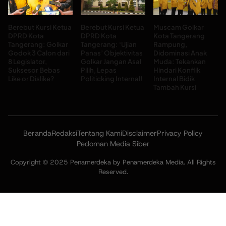
Berebut Kursi Ketua
Berebut Kursi Ketua
Muscam Golkar
DPRD Kota
DPRD Kota
Kota Tangerang
Tangerang: Golkar
Tangerang: ‘Ujian
Rampung,
Godok 3 Calon dari
Panas’ Objektivitas
Didominasi Anak
8 Legislator,
Golkar Jangan Asal
Muda: Tekankan
Suksesor Bebas
Pilih, Lepas
Hindari Konflik
Like or Dislike?
Politicking Internal!
Internal Bidik
Tambah Kursi
Beranda
Redaksi
Tentang Kami
Disclaimer
Privacy Policy
Pedoman Media Siber
Copyright © 2025 Penamerdeka by Penamerdeka Media. All Rights
Reserved.