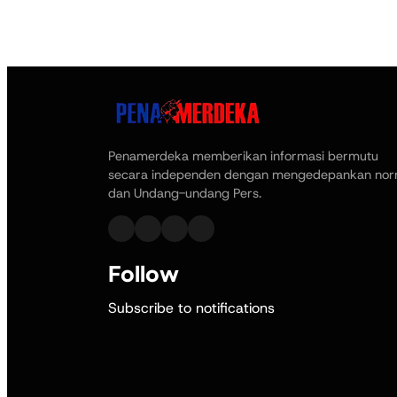
Penamerdeka memberikan informasi bermutu
secara independen dengan mengedepankan no
dan Undang-undang Pers.
Follow
Subscribe to notifications