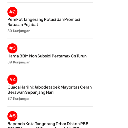
#2
Pemkot Tangerang Rotasi dan Promosi
Ratusan Pejabat
39 Kunjungan
#3
Harga BBM Non Subsidi Pertamax Cs Turun
39 Kunjungan
#4
Cuaca Hari Ini: Jabodetabek Mayoritas Cerah
Berawan Sepanjang Hari
37 Kunjungan
#5
Bapenda Kota Tangerang Tebar Diskon PBB-