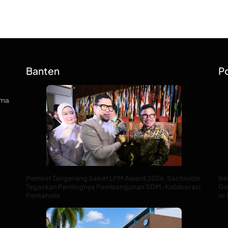
Banten
Po
rma
Pemkot Tangerang Sabet LPM Award 2026, Sachrudin
Be
Tegaskan Pentingnya Pembangunan SDM-Kolaborasi
God
Pentahelix
or 