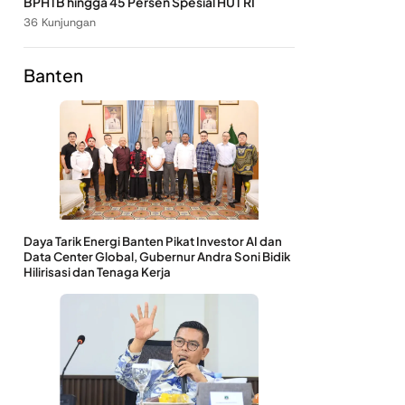
BPHTB hingga 45 Persen Spesial HUT RI
36 Kunjungan
Banten
Daya Tarik Energi Banten Pikat Investor AI dan
Data Center Global, Gubernur Andra Soni Bidik
Hilirisasi dan Tenaga Kerja