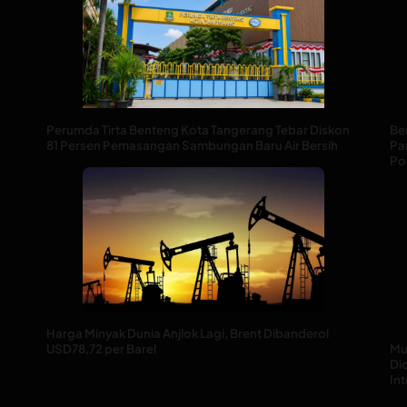
Perumda Tirta Benteng Kota Tangerang Tebar Diskon
Be
81 Persen Pemasangan Sambungan Baru Air Bersih
Pan
Pol
Harga Minyak Dunia Anjlok Lagi, Brent Dibanderol
USD78,72 per Barel
Mu
Di
Int