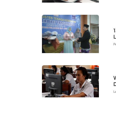
1
P
W
D
L