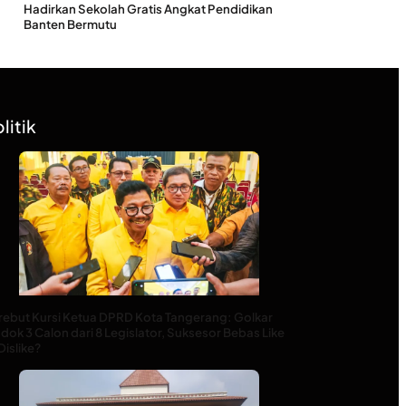
Hadirkan Sekolah Gratis Angkat Pendidikan
Banten Bermutu
litik
rebut Kursi Ketua DPRD Kota Tangerang: Golkar
ok 3 Calon dari 8 Legislator, Suksesor Bebas Like
Dislike?