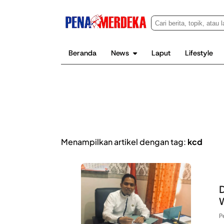
Beranda
News
Laput
Lifestyle
Menampilkan artikel dengan tag:
kcd
D
W
P