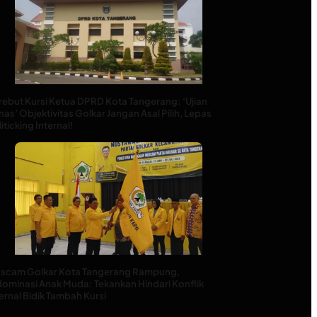
rebut Kursi Ketua DPRD Kota Tangerang: ‘Ujian
as’ Objektivitas Golkar Jangan Asal Pilih, Lepas
iticking Internal!
scam Golkar Kota Tangerang Rampung,
dominasi Anak Muda: Tekankan Hindari Konflik
ernal Bidik Tambah Kursi