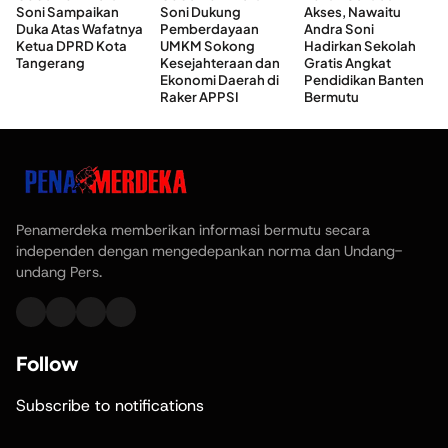
Soni Sampaikan
Soni Dukung
Akses, Nawaitu
Duka Atas Wafatnya
Pemberdayaan
Andra Soni
Ketua DPRD Kota
UMKM Sokong
Hadirkan Sekolah
Tangerang
Kesejahteraan dan
Gratis Angkat
Ekonomi Daerah di
Pendidikan Banten
Raker APPSI
Bermutu
Penamerdeka memberikan informasi bermutu secara
independen dengan mengedepankan norma dan Undang-
undang Pers.
Follow
Subscribe to notifications