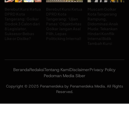
Berebut Kursi Ketua
Berebut Kursi Ketua
Muscam Golkar
DPRD Kota
DPRD Kota
Kota Tangerang
Tangerang: Golkar
Tangerang: ‘Ujian
Rampung,
Godok 3 Calon dari
Panas’ Objektivitas
Didominasi Anak
8 Legislator,
Golkar Jangan Asal
Muda: Tekankan
Suksesor Bebas
Pilih, Lepas
Hindari Konflik
Like or Dislike?
Politicking Internal!
Internal Bidik
Tambah Kursi
Beranda
Redaksi
Tentang Kami
Disclaimer
Privacy Policy
Pedoman Media Siber
Copyright © 2025 Penamerdeka by Penamerdeka Media. All Rights
Reserved.