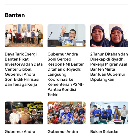
Banten
Daya Tarik Energi
Gubernur Andra
2 Tahun Ditahan dan
Banten Pikat
Soni Gercep
Disekap di Riyadh,
Investor AI dan Data
Respon PMI Banten
Pekerja Migran Asal
Center Global,
Ditahan di Riyadh:
Banten Minta
Gubernur Andra
Langsung
Bantuan Gubernur
Soni Bidik Hilirisasi
Koordinasi ke
Dipulangkan
dan Tenaga Kerja
Kementerian P2MI-
Pantau Kondisi
Terkini
Gubernur Andra
Gubernur Andra
Bukan Sekadar