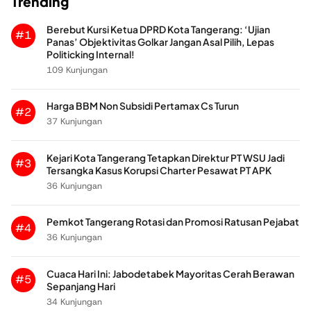
Trending
Berebut Kursi Ketua DPRD Kota Tangerang: ‘Ujian
#1
Panas’ Objektivitas Golkar Jangan Asal Pilih, Lepas
Politicking Internal!
109 Kunjungan
Harga BBM Non Subsidi Pertamax Cs Turun
#2
37 Kunjungan
Kejari Kota Tangerang Tetapkan Direktur PT WSU Jadi
#3
Tersangka Kasus Korupsi Charter Pesawat PT APK
36 Kunjungan
Pemkot Tangerang Rotasi dan Promosi Ratusan Pejabat
#4
36 Kunjungan
Cuaca Hari Ini: Jabodetabek Mayoritas Cerah Berawan
#5
Sepanjang Hari
34 Kunjungan