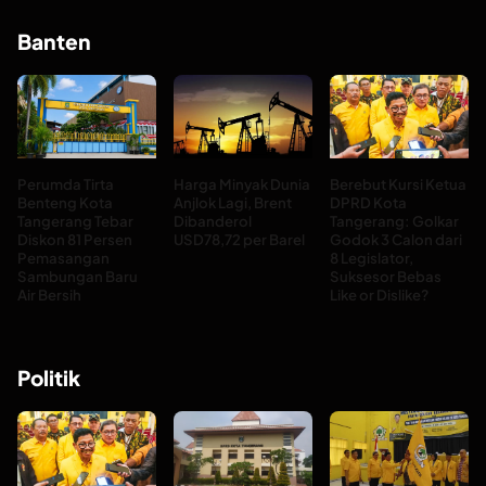
Banten
Perumda Tirta
Harga Minyak Dunia
Berebut Kursi Ketua
Benteng Kota
Anjlok Lagi, Brent
DPRD Kota
Tangerang Tebar
Dibanderol
Tangerang: Golkar
Diskon 81 Persen
USD78,72 per Barel
Godok 3 Calon dari
Pemasangan
8 Legislator,
Sambungan Baru
Suksesor Bebas
Air Bersih
Like or Dislike?
Politik