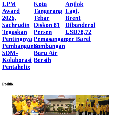
LPM
Kota
Anjlok
Award
Tangerang
Lagi,
2026,
Tebar
Brent
Sachrudin
Diskon 81
Dibanderol
Tegaskan
Persen
USD78,72
Pentingnya
Pemasangan
per Barel
Pembangunan
Sambungan
SDM-
Baru Air
Kolaborasi
Bersih
Pentahelix
Politik