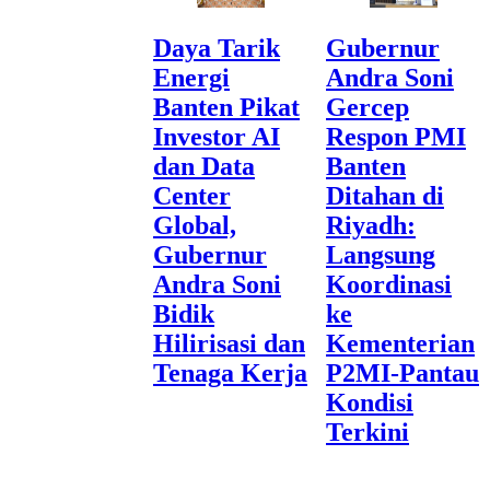
Daya Tarik
Gubernur
Energi
Andra Soni
Banten Pikat
Gercep
Investor AI
Respon PMI
dan Data
Banten
Center
Ditahan di
Global,
Riyadh:
Gubernur
Langsung
Andra Soni
Koordinasi
Bidik
ke
Hilirisasi dan
Kementerian
Tenaga Kerja
P2MI-Pantau
Kondisi
Terkini