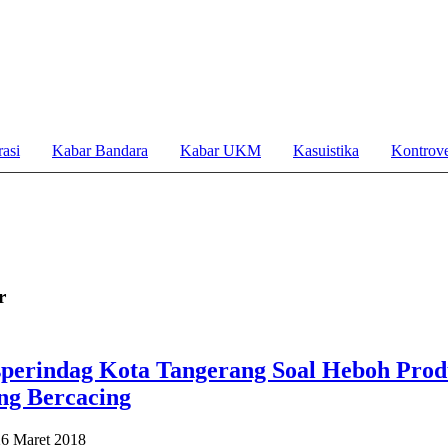
asi
Kabar Bandara
Kabar UKM
Kasuistika
Kontrove
r
sperindag Kota Tangerang Soal Heboh Prod
ng Bercacing
26 Maret 2018