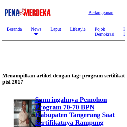
Berlangganan
Beranda
News
Laput
Lifestyle
Pojok
K
Demokrasi
B
Menampilkan artikel dengan tag:
program sertifikat
ptsl 2017
Sumringahnya Pemohon
Program 70-70 BPN
Kabupaten Tangerang Saat
Sertifikatnya Rampung