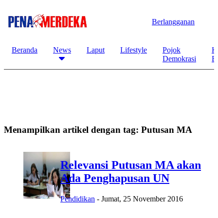
Berlangganan
Beranda
News
Laput
Lifestyle
Pojok
K
Demokrasi
B
Menampilkan artikel dengan tag:
Putusan MA
Relevansi Putusan MA akan
Ada Penghapusan UN
Pendidikan
-
Jumat, 25 November 2016