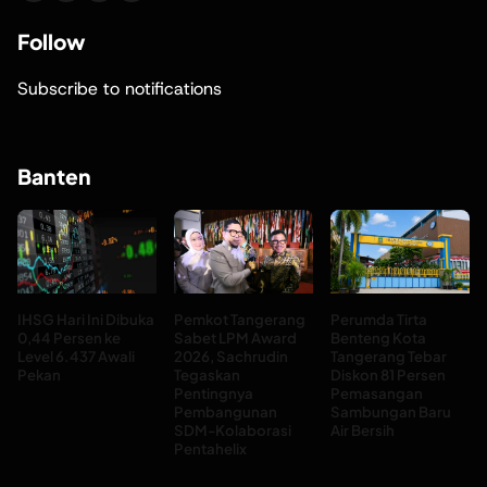
Follow
Subscribe to notifications
Banten
IHSG Hari Ini Dibuka
Pemkot Tangerang
Perumda Tirta
0,44 Persen ke
Sabet LPM Award
Benteng Kota
Level 6.437 Awali
2026, Sachrudin
Tangerang Tebar
Pekan
Tegaskan
Diskon 81 Persen
Pentingnya
Pemasangan
Pembangunan
Sambungan Baru
SDM-Kolaborasi
Air Bersih
Pentahelix