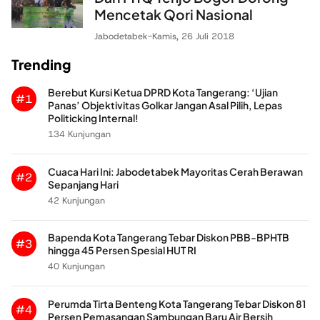
Mencetak Qori Nasional
Jabodetabek
-
Kamis, 26 Juli 2018
Trending
Berebut Kursi Ketua DPRD Kota Tangerang: ‘Ujian
#1
Panas’ Objektivitas Golkar Jangan Asal Pilih, Lepas
Politicking Internal!
134 Kunjungan
Cuaca Hari Ini: Jabodetabek Mayoritas Cerah Berawan
#2
Sepanjang Hari
42 Kunjungan
Bapenda Kota Tangerang Tebar Diskon PBB-BPHTB
#3
hingga 45 Persen Spesial HUT RI
40 Kunjungan
Perumda Tirta Benteng Kota Tangerang Tebar Diskon 81
#4
Persen Pemasangan Sambungan Baru Air Bersih