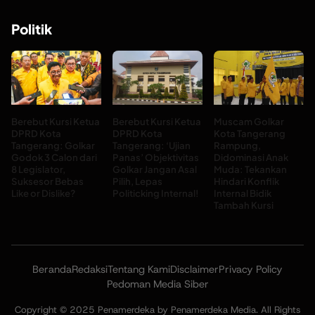
Politik
Berebut Kursi Ketua
Berebut Kursi Ketua
Muscam Golkar
DPRD Kota
DPRD Kota
Kota Tangerang
Tangerang: Golkar
Tangerang: ‘Ujian
Rampung,
Godok 3 Calon dari
Panas’ Objektivitas
Didominasi Anak
8 Legislator,
Golkar Jangan Asal
Muda: Tekankan
Suksesor Bebas
Pilih, Lepas
Hindari Konflik
Like or Dislike?
Politicking Internal!
Internal Bidik
Tambah Kursi
Beranda
Redaksi
Tentang Kami
Disclaimer
Privacy Policy
Pedoman Media Siber
Copyright © 2025 Penamerdeka by Penamerdeka Media. All Rights