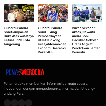
Gubernur Andra
Gubernur Andra
Bukan Sekadar
Soni Sampaikan
Soni Dukung
Akses, Nawaitu
Duka Atas Wafatnya
Pemberdayaan
Andra Soni
Ketua DPRD Kota
UMKM Sokong
Hadirkan Sekolah
Tangerang
Kesejahteraan dan
Gratis Angkat
Ekonomi Daerah di
Pendidikan Banten
Raker APPSI
Bermutu
Penamerdeka memberikan informasi bermutu secara
independen dengan mengedepankan norma dan Undang-
undang Pers.