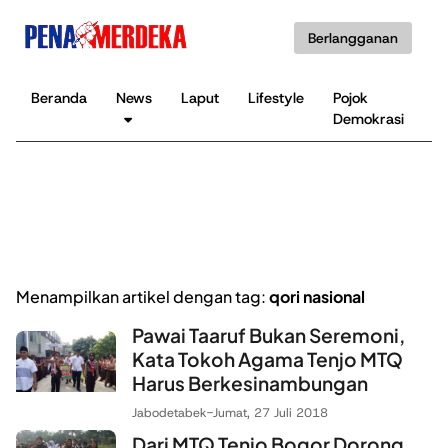
Berlangganan
Beranda
News
Laput
Lifestyle
Pojok
K
Demokrasi
B
Menampilkan artikel dengan tag:
qori nasional
Pawai Taaruf Bukan Seremoni,
Kata Tokoh Agama Tenjo MTQ
Harus Berkesinambungan
Jabodetabek
-
Jumat, 27 Juli 2018
Dari MTQ Tenjo Bogor Dorong