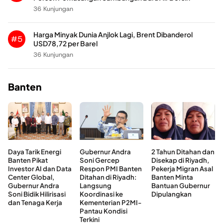
36 Kunjungan
Harga Minyak Dunia Anjlok Lagi, Brent Dibanderol
#5
USD78,72 per Barel
36 Kunjungan
Banten
Daya Tarik Energi
Gubernur Andra
2 Tahun Ditahan dan
Banten Pikat
Soni Gercep
Disekap di Riyadh,
Investor AI dan Data
Respon PMI Banten
Pekerja Migran Asal
Center Global,
Ditahan di Riyadh:
Banten Minta
Gubernur Andra
Langsung
Bantuan Gubernur
Soni Bidik Hilirisasi
Koordinasi ke
Dipulangkan
dan Tenaga Kerja
Kementerian P2MI-
Pantau Kondisi
Terkini