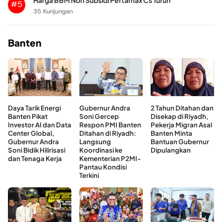
Harga BBM Non Subsidi Pertamax Cs Turun
#5
35 Kunjungan
Banten
Daya Tarik Energi
Gubernur Andra
2 Tahun Ditahan dan
Banten Pikat
Soni Gercep
Disekap di Riyadh,
Investor AI dan Data
Respon PMI Banten
Pekerja Migran Asal
Center Global,
Ditahan di Riyadh:
Banten Minta
Gubernur Andra
Langsung
Bantuan Gubernur
Soni Bidik Hilirisasi
Koordinasi ke
Dipulangkan
dan Tenaga Kerja
Kementerian P2MI-
Pantau Kondisi
Terkini