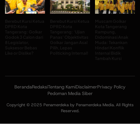
Berebut Kursi Ketua
Berebut Kursi Ketua
Muscam Golkar
DPRD Kota
DPRD Kota
Kota Tangerang
Tangerang: Golkar
Tangerang: ‘Ujian
Rampung,
Godok 3 Calon dari
Panas’ Objektivitas
Didominasi Anak
8 Legislator,
Golkar Jangan Asal
Muda: Tekankan
Suksesor Bebas
Pilih, Lepas
Hindari Konflik
Like or Dislike?
Politicking Internal!
Internal Bidik
Tambah Kursi
Beranda
Redaksi
Tentang Kami
Disclaimer
Privacy Policy
Pedoman Media Siber
Copyright © 2025 Penamerdeka by Penamerdeka Media. All Rights
Reserved.