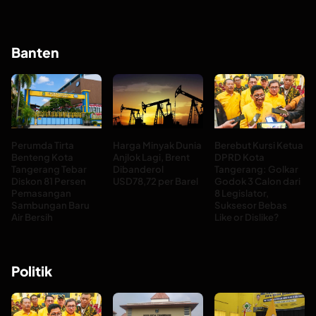
Banten
Perumda Tirta
Harga Minyak Dunia
Berebut Kursi Ketua
Benteng Kota
Anjlok Lagi, Brent
DPRD Kota
Tangerang Tebar
Dibanderol
Tangerang: Golkar
Diskon 81 Persen
USD78,72 per Barel
Godok 3 Calon dari
Pemasangan
8 Legislator,
Sambungan Baru
Suksesor Bebas
Air Bersih
Like or Dislike?
Politik