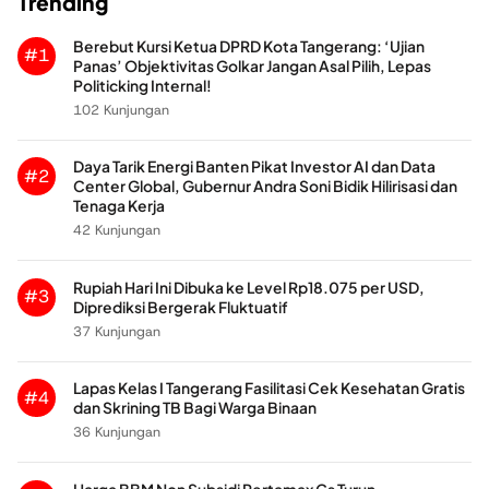
Trending
Berebut Kursi Ketua DPRD Kota Tangerang: ‘Ujian
#1
Panas’ Objektivitas Golkar Jangan Asal Pilih, Lepas
Politicking Internal!
102 Kunjungan
Daya Tarik Energi Banten Pikat Investor AI dan Data
#2
Center Global, Gubernur Andra Soni Bidik Hilirisasi dan
Tenaga Kerja
42 Kunjungan
Rupiah Hari Ini Dibuka ke Level Rp18.075 per USD,
#3
Diprediksi Bergerak Fluktuatif
37 Kunjungan
Lapas Kelas I Tangerang Fasilitasi Cek Kesehatan Gratis
#4
dan Skrining TB Bagi Warga Binaan
36 Kunjungan