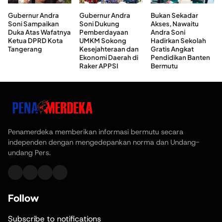
Gubernur Andra
Gubernur Andra
Bukan Sekadar
Soni Sampaikan
Soni Dukung
Akses, Nawaitu
Duka Atas Wafatnya
Pemberdayaan
Andra Soni
Ketua DPRD Kota
UMKM Sokong
Hadirkan Sekolah
Tangerang
Kesejahteraan dan
Gratis Angkat
Ekonomi Daerah di
Pendidikan Banten
Raker APPSI
Bermutu
Penamerdeka memberikan informasi bermutu secara
independen dengan mengedepankan norma dan Undang-
undang Pers.
Follow
Subscribe to notifications