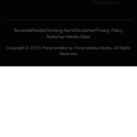
Tambah Kursi
Beranda
Redaksi
Tentang Kami
Disclaimer
Privacy Policy
Pedoman Media Siber
Copyright © 2025 Penamerdeka by Penamerdeka Media. All Rights
Reserved.