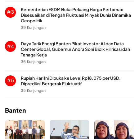
Kementerian ESDM Buka Peluang Harga Pertamax
#3
Disesuaikan di Tengah Fluktuasi Minyak Dunia Dinamika
Geopolitik
39 Kunjungan
Daya Tarik Energi Banten Pikat Investor AI dan Data
#4
Center Global, Gubernur Andra Soni Bidik Hilirisasi dan
Tenaga Kerja
36 Kunjungan
Rupiah Hari Ini Dibuka ke Level Rp18.075 per USD,
#5
Diprediksi Bergerak Fluktuatif
35 Kunjungan
Banten