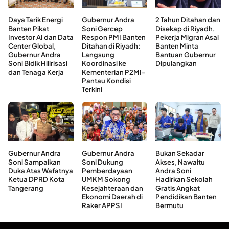
Daya Tarik Energi
Gubernur Andra
2 Tahun Ditahan dan
Banten Pikat
Soni Gercep
Disekap di Riyadh,
Investor AI dan Data
Respon PMI Banten
Pekerja Migran Asal
Center Global,
Ditahan di Riyadh:
Banten Minta
Gubernur Andra
Langsung
Bantuan Gubernur
Soni Bidik Hilirisasi
Koordinasi ke
Dipulangkan
dan Tenaga Kerja
Kementerian P2MI-
Pantau Kondisi
Terkini
Gubernur Andra
Gubernur Andra
Bukan Sekadar
Soni Sampaikan
Soni Dukung
Akses, Nawaitu
Duka Atas Wafatnya
Pemberdayaan
Andra Soni
Ketua DPRD Kota
UMKM Sokong
Hadirkan Sekolah
Tangerang
Kesejahteraan dan
Gratis Angkat
Ekonomi Daerah di
Pendidikan Banten
Raker APPSI
Bermutu