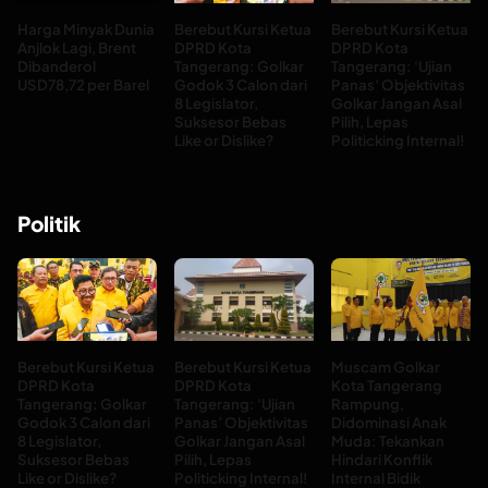
Harga Minyak Dunia
Berebut Kursi Ketua
Berebut Kursi Ketua
Anjlok Lagi, Brent
DPRD Kota
DPRD Kota
Dibanderol
Tangerang: Golkar
Tangerang: ‘Ujian
USD78,72 per Barel
Godok 3 Calon dari
Panas’ Objektivitas
8 Legislator,
Golkar Jangan Asal
Suksesor Bebas
Pilih, Lepas
Like or Dislike?
Politicking Internal!
Politik
Berebut Kursi Ketua
Berebut Kursi Ketua
Muscam Golkar
DPRD Kota
DPRD Kota
Kota Tangerang
Tangerang: Golkar
Tangerang: ‘Ujian
Rampung,
Godok 3 Calon dari
Panas’ Objektivitas
Didominasi Anak
8 Legislator,
Golkar Jangan Asal
Muda: Tekankan
Suksesor Bebas
Pilih, Lepas
Hindari Konflik
Like or Dislike?
Politicking Internal!
Internal Bidik