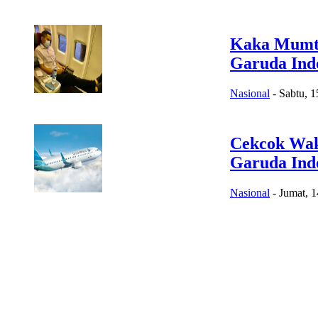
Kaka Mumta
Garuda Ind
Nasional
-
Sabtu, 1
Cekcok Wak
Garuda Ind
Nasional
-
Jumat, 