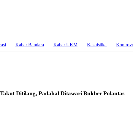
asi
Kabar Bandara
Kabar UKM
Kasuistika
Kontrove
akut Ditilang, Padahal Ditawari Bukber Polantas