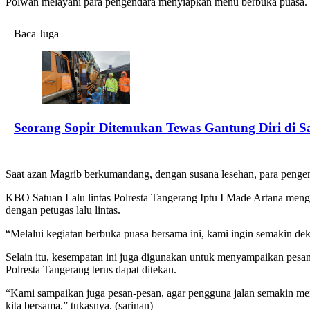
Polwan melayani para pengendara menyiapkan menu berbuka puasa.
Baca Juga
Seorang Sopir Ditemukan Tewas Gantung Diri di 
Saat azan Magrib berkumandang, dengan susana lesehan, para penge
KBO Satuan Lalu lintas Polresta Tangerang Iptu I Made Artana menga
dengan petugas lalu lintas.
“Melalui kegiatan berbuka puasa bersama ini, kami ingin semakin de
Selain itu, kesempatan ini juga digunakan untuk menyampaikan pesan-p
Polresta Tangerang terus dapat ditekan.
“Kami sampaikan juga pesan-pesan, agar pengguna jalan semakin menin
kita bersama,” tukasnya. (sarinan)