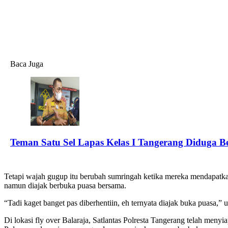
Baca Juga
Teman Satu Sel Lapas Kelas I Tangerang Diduga B
Tetapi wajah gugup itu berubah sumringah ketika mereka mendapatkan
namun diajak berbuka puasa bersama.
“Tadi kaget banget pas diberhentiin, eh ternyata diajak buka puasa,
Di lokasi fly over Balaraja, Satlantas Polresta Tangerang telah me