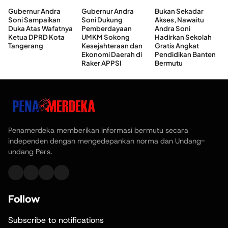
Gubernur Andra
Gubernur Andra
Bukan Sekadar
Soni Sampaikan
Soni Dukung
Akses, Nawaitu
Duka Atas Wafatnya
Pemberdayaan
Andra Soni
Ketua DPRD Kota
UMKM Sokong
Hadirkan Sekolah
Tangerang
Kesejahteraan dan
Gratis Angkat
Ekonomi Daerah di
Pendidikan Banten
Raker APPSI
Bermutu
Penamerdeka memberikan informasi bermutu secara
independen dengan mengedepankan norma dan Undang-
undang Pers.
Follow
Subscribe to notifications