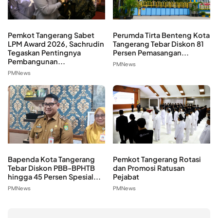
Pemkot Tangerang Sabet
Perumda Tirta Benteng Kota
LPM Award 2026, Sachrudin
Tangerang Tebar Diskon 81
Tegaskan Pentingnya
Persen Pemasangan...
Pembangunan...
PMNews
PMNews
Bapenda Kota Tangerang
Pemkot Tangerang Rotasi
Tebar Diskon PBB-BPHTB
dan Promosi Ratusan
hingga 45 Persen Spesial...
Pejabat
PMNews
PMNews