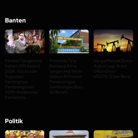
Banten
Pemkot Tangerang
Perumda Tirta
Harga Minyak Dunia
Sabet LPM Award
Benteng Kota
Anjlok Lagi, Brent
2026, Sachrudin
Tangerang Tebar
Dibanderol
Tegaskan
Diskon 81 Persen
USD78,72 per Barel
Pentingnya
Pemasangan
Pembangunan
Sambungan Baru
SDM-Kolaborasi
Air Bersih
Pentahelix
Politik