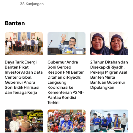
38 Kunjungan
Banten
Daya Tarik Energi
Gubernur Andra
2 Tahun Ditahan dan
Banten Pikat
Soni Gercep
Disekap di Riyadh,
Investor AI dan Data
Respon PMI Banten
Pekerja Migran Asal
Center Global,
Ditahan di Riyadh:
Banten Minta
Gubernur Andra
Langsung
Bantuan Gubernur
Soni Bidik Hilirisasi
Koordinasi ke
Dipulangkan
dan Tenaga Kerja
Kementerian P2MI-
Pantau Kondisi
Terkini