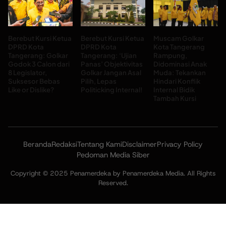
Berebut Kursi Ketua
Berebut Kursi Ketua
Muscam Golkar
DPRD Kota
DPRD Kota
Kota Tangerang
Tangerang: Golkar
Tangerang: ‘Ujian
Rampung,
Godok 3 Calon dari
Panas’ Objektivitas
Didominasi Anak
8 Legislator,
Golkar Jangan Asal
Muda: Tekankan
Suksesor Bebas
Pilih, Lepas
Hindari Konflik
Like or Dislike?
Politicking Internal!
Internal Bidik
Tambah Kursi
Beranda
Redaksi
Tentang Kami
Disclaimer
Privacy Policy
Pedoman Media Siber
Copyright © 2025 Penamerdeka by Penamerdeka Media. All Rights
Reserved.