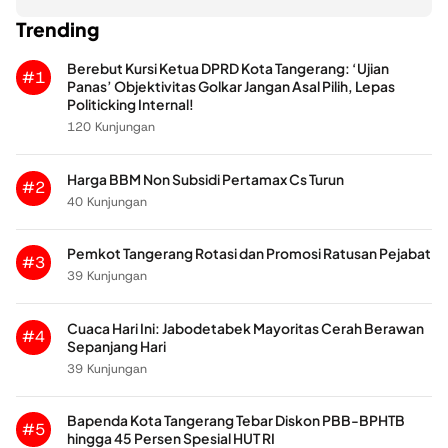
Trending
Berebut Kursi Ketua DPRD Kota Tangerang: ‘Ujian
#1
Panas’ Objektivitas Golkar Jangan Asal Pilih, Lepas
Politicking Internal!
120 Kunjungan
Harga BBM Non Subsidi Pertamax Cs Turun
#2
40 Kunjungan
Pemkot Tangerang Rotasi dan Promosi Ratusan Pejabat
#3
39 Kunjungan
Cuaca Hari Ini: Jabodetabek Mayoritas Cerah Berawan
#4
Sepanjang Hari
39 Kunjungan
Bapenda Kota Tangerang Tebar Diskon PBB-BPHTB
#5
hingga 45 Persen Spesial HUT RI