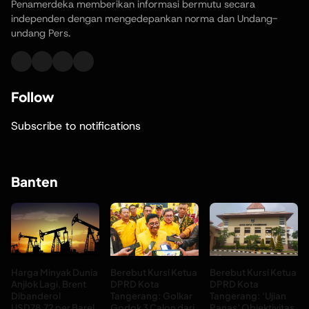
Penamerdeka memberikan informasi bermutu secara
independen dengan mengedepankan norma dan Undang-
undang Pers.
Follow
Subscribe to notifications
Banten
Harga Minyak Dunia
Berebut Kursi Ketua
Berebut Kursi Ketua
Anjlok Lagi, Brent
DPRD Kota
DPRD Kota
Dibanderol
Tangerang: Golkar
Tangerang: ‘Ujian
USD78,72 per Barel
Godok 3 Calon dari
Panas’ Objektivitas