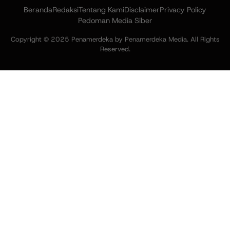
Beranda
Redaksi
Tentang Kami
Disclaimer
Privacy Policy
Pedoman Media Siber
Copyright © 2025 Penamerdeka by Penamerdeka Media. All Rights
Reserved.