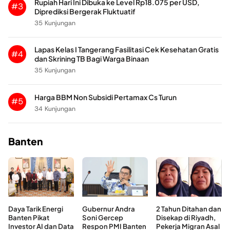
Rupiah Hari Ini Dibuka ke Level Rp18.075 per USD,
#3
Diprediksi Bergerak Fluktuatif
35 Kunjungan
Lapas Kelas I Tangerang Fasilitasi Cek Kesehatan Gratis
#4
dan Skrining TB Bagi Warga Binaan
35 Kunjungan
Harga BBM Non Subsidi Pertamax Cs Turun
#5
34 Kunjungan
Banten
Daya Tarik Energi
Gubernur Andra
2 Tahun Ditahan dan
Banten Pikat
Soni Gercep
Disekap di Riyadh,
Investor AI dan Data
Respon PMI Banten
Pekerja Migran Asal