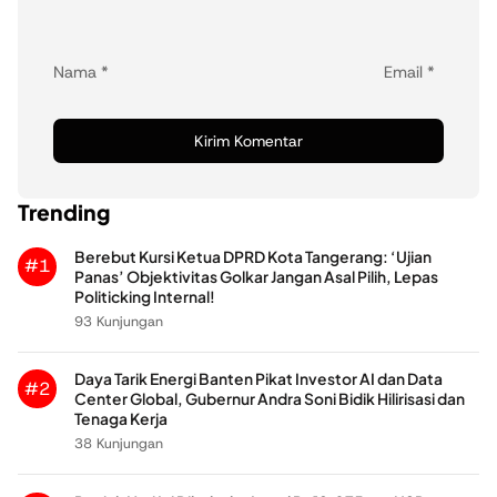
Nama
*
Email
*
Trending
Berebut Kursi Ketua DPRD Kota Tangerang: ‘Ujian
#1
Panas’ Objektivitas Golkar Jangan Asal Pilih, Lepas
Politicking Internal!
93 Kunjungan
Daya Tarik Energi Banten Pikat Investor AI dan Data
#2
Center Global, Gubernur Andra Soni Bidik Hilirisasi dan
Tenaga Kerja
38 Kunjungan