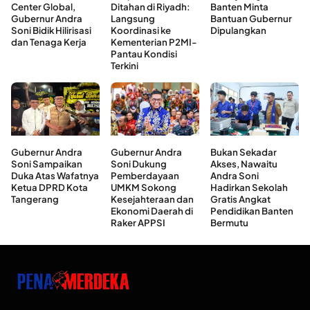
Center Global,
Ditahan di Riyadh:
Banten Minta
Gubernur Andra
Langsung
Bantuan Gubernur
Soni Bidik Hilirisasi
Koordinasi ke
Dipulangkan
dan Tenaga Kerja
Kementerian P2MI-
Pantau Kondisi
Terkini
Gubernur Andra
Gubernur Andra
Bukan Sekadar
Soni Sampaikan
Soni Dukung
Akses, Nawaitu
Duka Atas Wafatnya
Pemberdayaan
Andra Soni
Ketua DPRD Kota
UMKM Sokong
Hadirkan Sekolah
Tangerang
Kesejahteraan dan
Gratis Angkat
Ekonomi Daerah di
Pendidikan Banten
Raker APPSI
Bermutu