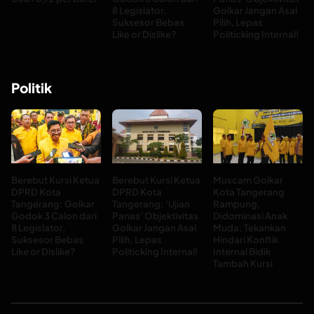
8 Legislator,
Golkar Jangan Asal
Suksesor Bebas
Pilih, Lepas
Like or Dislike?
Politicking Internal!
Politik
Berebut Kursi Ketua
Berebut Kursi Ketua
Muscam Golkar
DPRD Kota
DPRD Kota
Kota Tangerang
Tangerang: Golkar
Tangerang: ‘Ujian
Rampung,
Godok 3 Calon dari
Panas’ Objektivitas
Didominasi Anak
8 Legislator,
Golkar Jangan Asal
Muda: Tekankan
Suksesor Bebas
Pilih, Lepas
Hindari Konflik
Like or Dislike?
Politicking Internal!
Internal Bidik
Tambah Kursi