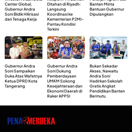
Center Global,
Ditahan di Riyadh:
Banten Minta
Gubernur Andra
Langsung
Bantuan Gubernur
Soni Bidik Hilirisasi
Koordinasi ke
Dipulangkan
dan Tenaga Kerja
Kementerian P2MI-
Pantau Kondisi
Terkini
Gubernur Andra
Gubernur Andra
Bukan Sekadar
Soni Sampaikan
Soni Dukung
Akses, Nawaitu
Duka Atas Wafatnya
Pemberdayaan
Andra Soni
Ketua DPRD Kota
UMKM Sokong
Hadirkan Sekolah
Tangerang
Kesejahteraan dan
Gratis Angkat
Ekonomi Daerah di
Pendidikan Banten
Raker APPSI
Bermutu