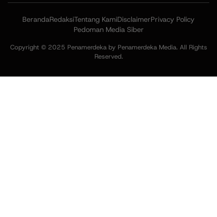
Beranda
Redaksi
Tentang Kami
Disclaimer
Privacy Policy
Pedoman Media Siber
Copyright © 2025 Penamerdeka by Penamerdeka Media. All Rights
Reserved.