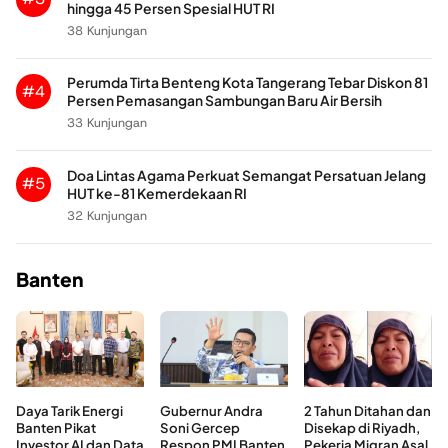
hingga 45 Persen Spesial HUT RI
38 Kunjungan
Perumda Tirta Benteng Kota Tangerang Tebar Diskon 81
#4
Persen Pemasangan Sambungan Baru Air Bersih
33 Kunjungan
Doa Lintas Agama Perkuat Semangat Persatuan Jelang
#5
HUT ke-81 Kemerdekaan RI
32 Kunjungan
Banten
Daya Tarik Energi
Gubernur Andra
2 Tahun Ditahan dan
Banten Pikat
Soni Gercep
Disekap di Riyadh,
Investor AI dan Data
Respon PMI Banten
Pekerja Migran Asal