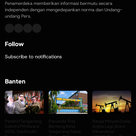
Penamerdeka memberikan informasi bermutu secara
independen dengan mengedepankan norma dan Undang-
undang Pers.
Follow
Subscribe to notifications
Banten
Pemkot Tangerang
Perumda Tirta
Harga Minyak Dunia
Sabet LPM Award
Benteng Kota
Anjlok Lagi, Brent
2026, Sachrudin
Tangerang Tebar
Dibanderol