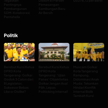
Tegaskan
Diskon 81 Persen
USD78,72 per Barel
Pentingnya
Pemasangan
Pembangunan
Sambungan Baru
SDM-Kolaborasi
Air Bersih
Pentahelix
Politik
Berebut Kursi Ketua
Berebut Kursi Ketua
Muscam Golkar
DPRD Kota
DPRD Kota
Kota Tangerang
Tangerang: Golkar
Tangerang: ‘Ujian
Rampung,
Godok 3 Calon dari
Panas’ Objektivitas
Didominasi Anak
8 Legislator,
Golkar Jangan Asal
Muda: Tekankan
Suksesor Bebas
Pilih, Lepas
Hindari Konflik
Like or Dislike?
Politicking Internal!
Internal Bidik
Tambah Kursi