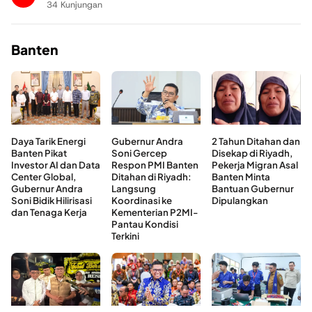
34 Kunjungan
Banten
Daya Tarik Energi
Gubernur Andra
2 Tahun Ditahan dan
Banten Pikat
Soni Gercep
Disekap di Riyadh,
Investor AI dan Data
Respon PMI Banten
Pekerja Migran Asal
Center Global,
Ditahan di Riyadh:
Banten Minta
Gubernur Andra
Langsung
Bantuan Gubernur
Soni Bidik Hilirisasi
Koordinasi ke
Dipulangkan
dan Tenaga Kerja
Kementerian P2MI-
Pantau Kondisi
Terkini