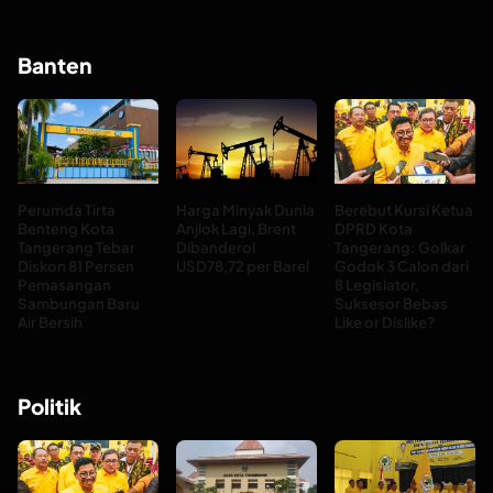
Banten
Perumda Tirta
Harga Minyak Dunia
Berebut Kursi Ketua
Benteng Kota
Anjlok Lagi, Brent
DPRD Kota
Tangerang Tebar
Dibanderol
Tangerang: Golkar
Diskon 81 Persen
USD78,72 per Barel
Godok 3 Calon dari
Pemasangan
8 Legislator,
Sambungan Baru
Suksesor Bebas
Air Bersih
Like or Dislike?
Politik