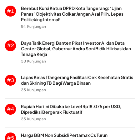
Berebut Kursi Ketua DPRD Kota Tangerang: ‘Ujian
#1
Panas’ Objektivitas Golkar Jangan Asal Pilih, Lepas
Politicking Internal!
94 Kunjungan
Daya Tarik Energi Banten Pikat Investor AI dan Data
#2
Center Global, Gubernur Andra Soni Bidik Hilirisasi dan
Tenaga Kerja
38 Kunjungan
Lapas Kelas I Tangerang Fasilitasi Cek Kesehatan Gratis
#3
dan Skrining TB Bagi Warga Binaan
35 Kunjungan
Rupiah Hari Ini Dibuka ke Level Rp18.075 per USD,
#4
Diprediksi Bergerak Fluktuatif
35 Kunjungan
Harga BBM Non Subsidi Pertamax Cs Turun
#5