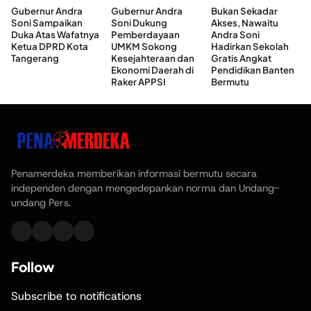
Gubernur Andra
Gubernur Andra
Bukan Sekadar
Soni Sampaikan
Soni Dukung
Akses, Nawaitu
Duka Atas Wafatnya
Pemberdayaan
Andra Soni
Ketua DPRD Kota
UMKM Sokong
Hadirkan Sekolah
Tangerang
Kesejahteraan dan
Gratis Angkat
Ekonomi Daerah di
Pendidikan Banten
Raker APPSI
Bermutu
Penamerdeka memberikan informasi bermutu secara
independen dengan mengedepankan norma dan Undang-
undang Pers.
Follow
Subscribe to notifications