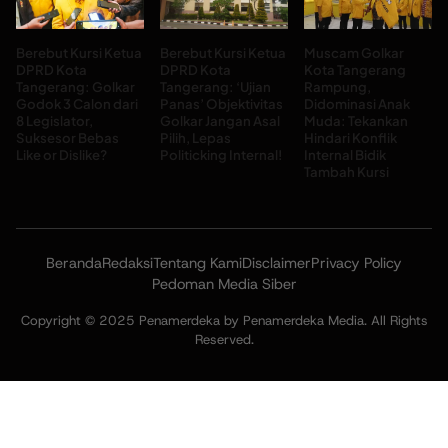
Berebut Kursi Ketua
Berebut Kursi Ketua
Muscam Golkar
DPRD Kota
DPRD Kota
Kota Tangerang
Tangerang: Golkar
Tangerang: ‘Ujian
Rampung,
Godok 3 Calon dari
Panas’ Objektivitas
Didominasi Anak
8 Legislator,
Golkar Jangan Asal
Muda: Tekankan
Suksesor Bebas
Pilih, Lepas
Hindari Konflik
Like or Dislike?
Politicking Internal!
Internal Bidik
Tambah Kursi
Beranda
Redaksi
Tentang Kami
Disclaimer
Privacy Policy
Pedoman Media Siber
Copyright © 2025 Penamerdeka by Penamerdeka Media. All Rights
Reserved.