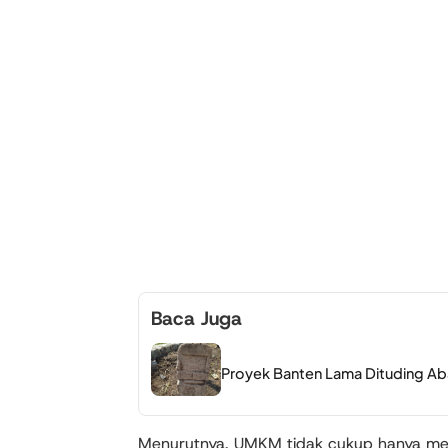
Baca Juga
Proyek Banten Lama Dituding Aba
Menurutnya, UMKM tidak cukup hanya memi