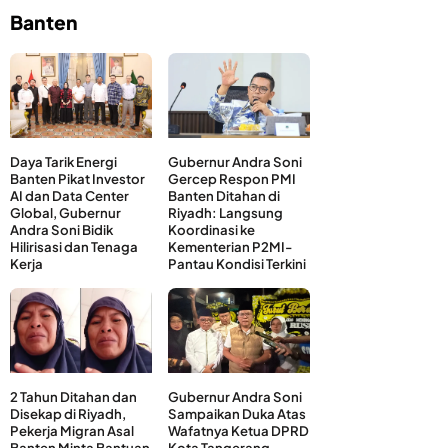
Banten
Daya Tarik Energi
Gubernur Andra Soni
Banten Pikat Investor
Gercep Respon PMI
AI dan Data Center
Banten Ditahan di
Global, Gubernur
Riyadh: Langsung
Andra Soni Bidik
Koordinasi ke
Hilirisasi dan Tenaga
Kementerian P2MI-
Kerja
Pantau Kondisi Terkini
2 Tahun Ditahan dan
Gubernur Andra Soni
Disekap di Riyadh,
Sampaikan Duka Atas
Pekerja Migran Asal
Wafatnya Ketua DPRD
Banten Minta Bantuan
Kota Tangerang