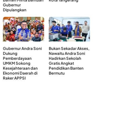
Gubernur
Dipulangkan
Gubernur Andra Soni
Bukan Sekadar Akses,
Dukung
Nawaitu Andra Soni
Pemberdayaan
Hadirkan Sekolah
UMKM Sokong
Gratis Angkat
Kesejahteraan dan
Pendidikan Banten
Ekonomi Daerah di
Bermutu
Raker APPSI