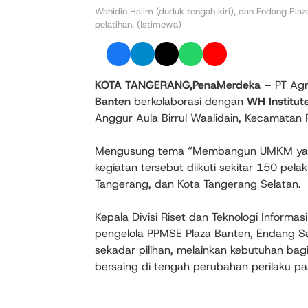
Wahidin Halim (duduk tengah kiri), dan Endang Pl
pelatihan. (Istimewa)
KOTA TANGERANG,PenaMerdeka
– PT Agr
Banten
berkolaborasi dengan
WH Institut
Anggur Aula Birrul Waalidain, Kecamatan
Mengusung tema “Membangun UMKM yang Ad
kegiatan tersebut diikuti sekitar 150 pe
Tangerang, dan Kota Tangerang Selatan.
Kepala Divisi Riset dan Teknologi Informas
pengelola PPMSE Plaza Banten, Endang Sa
sekadar pilihan, melainkan kebutuhan b
bersaing di tengah perubahan perilaku pa