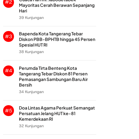
#2
Mayoritas Cerah Berawan Sepanjang
Hari
39 Kunjungan
Bapenda Kota Tangerang Tebar
#3
Diskon PBB-BPHTB hingga 45 Persen
Spesial HUT RI
38 Kunjungan
Perumda Tirta Benteng Kota
#4
Tangerang Tebar Diskon 81 Persen
Pemasangan Sambungan Baru Air
Bersih
34 Kunjungan
Doa Lintas Agama Perkuat Semangat
#5
Persatuan Jelang HUT ke-81
Kemerdekaan RI
32 Kunjungan