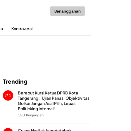
Berlangganan
ka
Kontroversi
Trending
Berebut Kursi Ketua DPRD Kota
#1
Tangerang: ‘Ujian Panas’ Objektivitas
Golkar Jangan Asal Pilih, Lepas
Politicking Internal!
120 Kunjungan
Cuaca Hari Ini: Jabodetabek