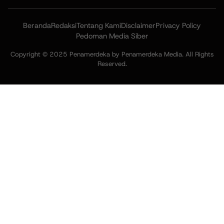
Beranda
Redaksi
Tentang Kami
Disclaimer
Privacy Policy
Pedoman Media Siber
Copyright © 2025 Penamerdeka by Penamerdeka Media. All Rights
Reserved.