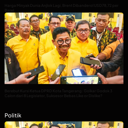
Harga Minyak Dunia Anjlok Lagi, Brent Dibanderol USD78,72 per
Barel
Berebut Kursi Ketua DPRD Kota Tangerang: Golkar Godok 3
Calon dari 8 Legislator, Suksesor Bebas Like or Dislike?
Politik