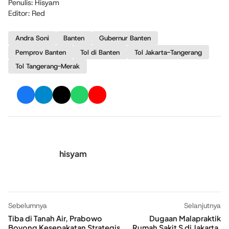
Penulis: Hisyam
Editor: Red
Andra Soni
Banten
Gubernur Banten
Pemprov Banten
Tol di Banten
Tol Jakarta-Tangerang
Tol Tangerang-Merak
hisyam
Sebelumnya
Selanjutnya
Tiba di Tanah Air, Prabowo
Dugaan Malapraktik
Boyong Kesepakatan Strategis
Rumah Sakit S di Jakarta,