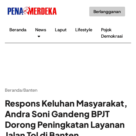
Berlangganan
Beranda
News
Laput
Lifestyle
Pojok
K
Demokrasi
B
Beranda
Banten
/
Respons Keluhan Masyarakat,
Andra Soni Gandeng BPJT
Dorong Peningkatan Layanan
Jalan Tol di Banten