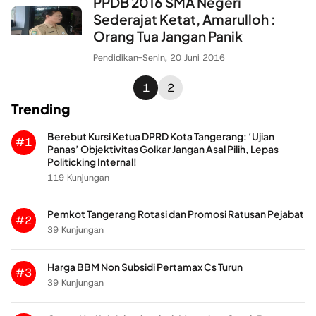
PPDB 2016 SMA Negeri
Sederajat Ketat, Amarulloh :
Orang Tua Jangan Panik
Pendidikan
-
Senin, 20 Juni 2016
1
2
Trending
Berebut Kursi Ketua DPRD Kota Tangerang: ‘Ujian
#1
Panas’ Objektivitas Golkar Jangan Asal Pilih, Lepas
Politicking Internal!
119 Kunjungan
Pemkot Tangerang Rotasi dan Promosi Ratusan Pejabat
#2
39 Kunjungan
Harga BBM Non Subsidi Pertamax Cs Turun
#3
39 Kunjungan