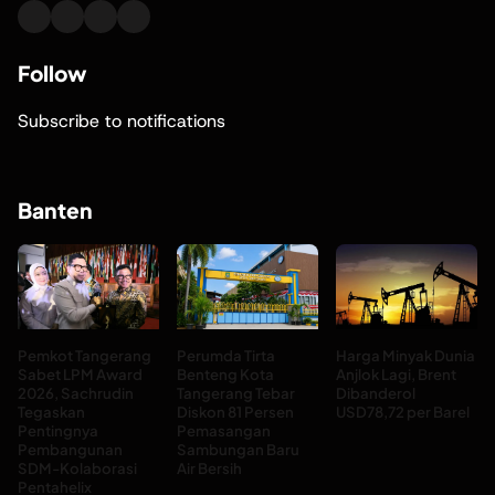
Follow
Subscribe to notifications
Banten
Pemkot Tangerang
Perumda Tirta
Harga Minyak Dunia
Sabet LPM Award
Benteng Kota
Anjlok Lagi, Brent
2026, Sachrudin
Tangerang Tebar
Dibanderol
Tegaskan
Diskon 81 Persen
USD78,72 per Barel
Pentingnya
Pemasangan
Pembangunan
Sambungan Baru
SDM-Kolaborasi
Air Bersih
Pentahelix