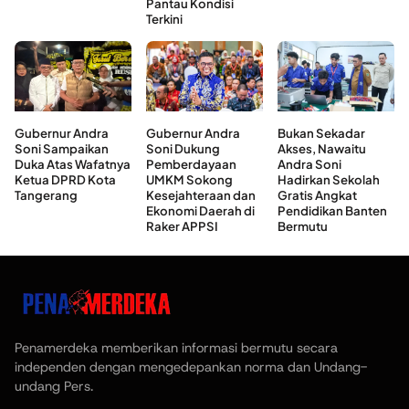
Pantau Kondisi
Terkini
Gubernur Andra
Gubernur Andra
Bukan Sekadar
Soni Sampaikan
Soni Dukung
Akses, Nawaitu
Duka Atas Wafatnya
Pemberdayaan
Andra Soni
Ketua DPRD Kota
UMKM Sokong
Hadirkan Sekolah
Tangerang
Kesejahteraan dan
Gratis Angkat
Ekonomi Daerah di
Pendidikan Banten
Raker APPSI
Bermutu
Penamerdeka memberikan informasi bermutu secara
independen dengan mengedepankan norma dan Undang-
undang Pers.