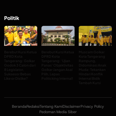
Politik
Berebut Kursi Ketua
Berebut Kursi Ketua
Muscam Golkar
DPRD Kota
DPRD Kota
Kota Tangerang
Tangerang: Golkar
Tangerang: ‘Ujian
Rampung,
Godok 3 Calon dari
Panas’ Objektivitas
Didominasi Anak
8 Legislator,
Golkar Jangan Asal
Muda: Tekankan
Suksesor Bebas
Pilih, Lepas
Hindari Konflik
Like or Dislike?
Politicking Internal!
Internal Bidik
Tambah Kursi
Beranda
Redaksi
Tentang Kami
Disclaimer
Privacy Policy
Pedoman Media Siber