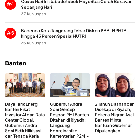
Cuaca Hari Ini: Jabodetabek Mayoritas Cerah Berawan
#4
Sepanjang Hari
37 Kunjungan
Bapenda Kota Tangerang Tebar Diskon PBB-BPHTB
#5
hingga 45 Persen Spesial HUT RI
36 Kunjungan
Banten
Daya Tarik Energi
Gubernur Andra
2 Tahun Ditahan dan
Banten Pikat
Soni Gercep
Disekap di Riyadh,
Investor AI dan Data
Respon PMI Banten
Pekerja Migran Asal
Center Global,
Ditahan di Riyadh:
Banten Minta
Gubernur Andra
Langsung
Bantuan Gubernur
Soni Bidik Hilirisasi
Koordinasi ke
Dipulangkan
dan Tenaga Kerja
Kementerian P2MI-